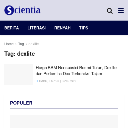
BERITA
LITERASI
RENYAH
TIPS
Home
Tag
dexlite
Tag:
dexlite
Harga BBM Nonsubsidi Resmi Turun, Dexlite
dan Pertamina Dex Terkoreksi Tajam
RABU, 01/7/26 | 05:32 WIB
POPULER