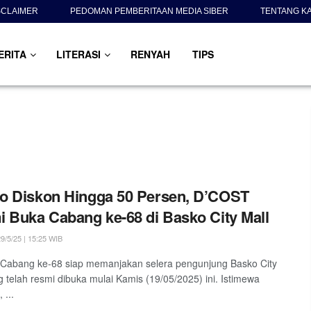
SCLAIMER
PEDOMAN PEMBERITAAN MEDIA SIBER
TENTANG K
ERITA
LITERASI
RENYAH
TIPS
o Diskon Hingga 50 Persen, D’COST
 Buka Cabang ke-68 di Basko City Mall
9/5/25 | 15:25 WIB
Cabang ke-68 siap memanjakan selera pengunjung Basko City
g telah resmi dibuka mulai Kamis (19/05/2025) ini. Istimewa
...