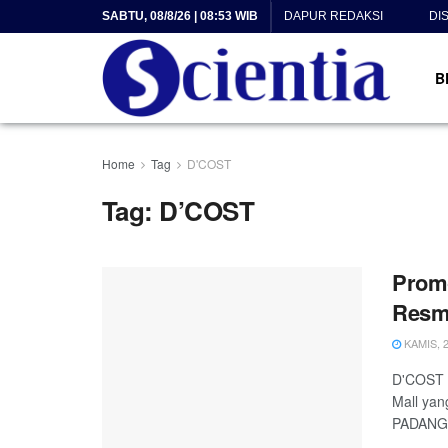
SABTU, 08/8/26 | 08:53 WIB
DAPUR REDAKSI
DI
B
Home
Tag
D'COST
Tag:
D’COST
Prom
Resmi
KAMIS, 2
D'COST 
Mall yan
PADANG, 