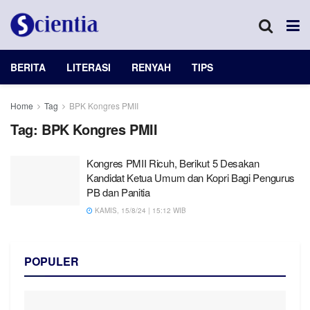
BERITA
LITERASI
RENYAH
TIPS
Home
Tag
BPK Kongres PMII
Tag:
BPK Kongres PMII
Kongres PMII Ricuh, Berikut 5 Desakan
Kandidat Ketua Umum dan Kopri Bagi Pengurus
PB dan Panitia
KAMIS, 15/8/24 | 15:12 WIB
POPULER