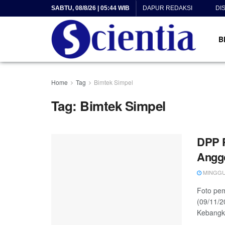
SABTU, 08/8/26 | 05:44 WIB
DAPUR REDAKSI
DI
B
Home
Tag
Bimtek Simpel
Tag:
Bimtek Simpel
DPP P
Anggo
MINGGU, 
Foto pem
(09/11/2
Kebangki