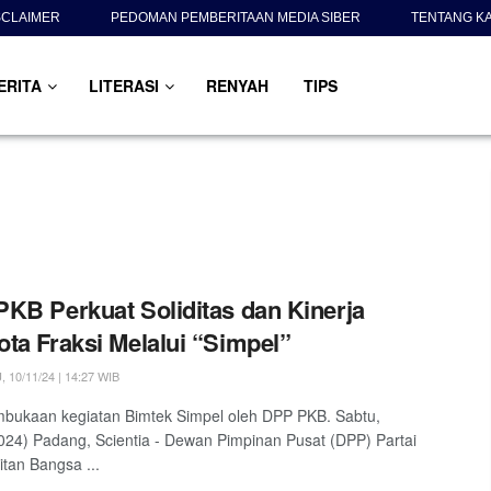
SCLAIMER
PEDOMAN PEMBERITAAN MEDIA SIBER
TENTANG K
ERITA
LITERASI
RENYAH
TIPS
KB Perkuat Soliditas dan Kinerja
ta Fraksi Melalui “Simpel”
10/11/24 | 14:27 WIB
bukaan kegiatan Bimtek Simpel oleh DPP PKB. Sabtu,
024) Padang, Scientia - Dewan Pimpinan Pusat (DPP) Partai
tan Bangsa ...