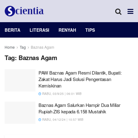
BERITA
LITERASI
RENYAH
TIPS
Home
Tag
Baznas Agam
Tag:
Baznas Agam
PAW Baznas Agam Resmi Dilantik, Bupati:
Zakat Harus Jadi Solusi Pengentasan
Kemiskinan
RABU, 03/9/25 | 06:01 WIB
Baznas Agam Salurkan Hampir Dua Miliar
Rupiah ZIS kepada 6.158 Mustahik
RABU, 04/12/24 | 10:57 WIB