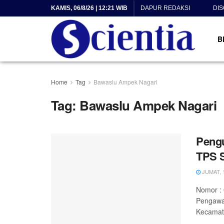
KAMIS, 06/8/26 | 12:21 WIB
DAPUR REDAKSI
DI
B
Home
Tag
Bawaslu Ampek Nagari
Tag:
Bawaslu Ampek Nagari
Peng
TPS 
JUMAT, 1
Nomor :
Pengawa
Kecamat