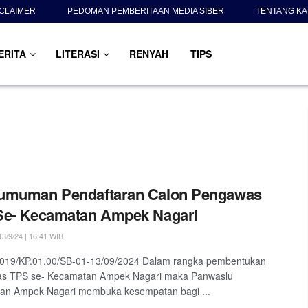
SCLAIMER
PEDOMAN PEMBERITAAN MEDIA SIBER
TENTANG KA
ERITA
LITERASI
RENYAH
TIPS
umuman Pendaftaran Calon Pengawas
Se- Kecamatan Ampek Nagari
3/9/24 | 16:41 WIB
 019/KP.01.00/SB-01-13/09/2024 Dalam rangka pembentukan
s TPS se- Kecamatan Ampek Nagari maka Panwaslu
an Ampek Nagari membuka kesempatan bagi ...