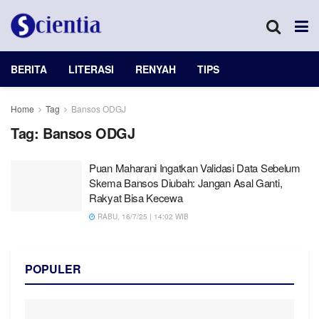
BERITA
LITERASI
RENYAH
TIPS
Home
Tag
Bansos ODGJ
Tag:
Bansos ODGJ
Puan Maharani Ingatkan Validasi Data Sebelum
Skema Bansos Diubah: Jangan Asal Ganti,
Rakyat Bisa Kecewa
RABU, 16/7/25 | 14:02 WIB
POPULER