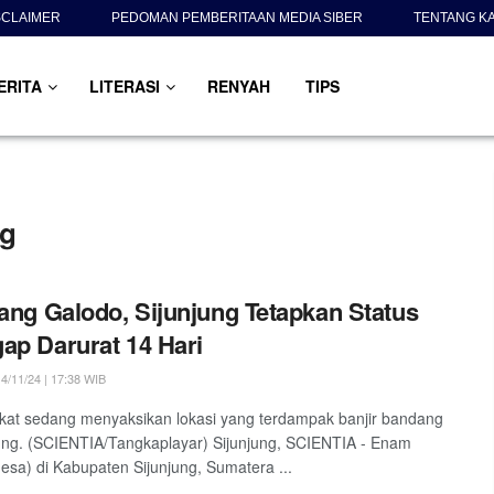
SCLAIMER
PEDOMAN PEMBERITAAN MEDIA SIBER
TENTANG K
ERITA
LITERASI
RENYAH
TIPS
ng
jang Galodo, Sijunjung Tetapkan Status
ap Darurat 14 Hari
4/11/24 | 17:38 WIB
at sedang menyaksikan lokasi yang terdampak banjir bandang
jung. (SCIENTIA/Tangkaplayar) Sijunjung, SCIENTIA - Enam
desa) di Kabupaten Sijunjung, Sumatera ...