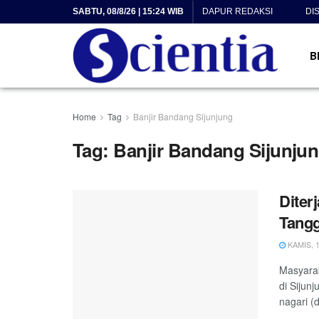
SABTU, 08/8/26 | 15:24 WIB
DAPUR REDAKSI
DI
B
Home
Tag
Banjir Bandang Sijunjung
Tag:
Banjir Bandang Sijunju
Diter
Tangg
KAMIS, 1
Masyarak
di Sijun
nagari (