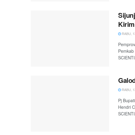
Sijun
Kirim
RABU, 13
Pemprov 
Pemkab S
SCIENTIA
Galod
RABU, 13
Pj Bupat
Hendri C
SCIENTIA