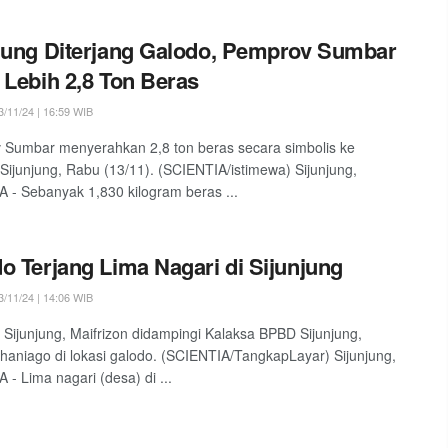
jung Diterjang Galodo, Pemprov Sumbar
 Lebih 2,8 Ton Beras
/11/24 | 16:59 WIB
Sumbar menyerahkan 2,8 ton beras secara simbolis ke
ijunjung, Rabu (13/11). (SCIENTIA/istimewa) Sijunjung,
 - Sebanyak 1,830 kilogram beras ...
o Terjang Lima Nagari di Sijunjung
/11/24 | 14:06 WIB
i Sijunjung, Maifrizon didampingi Kalaksa BPBD Sijunjung,
haniago di lokasi galodo. (SCIENTIA/TangkapLayar) Sijunjung,
 - Lima nagari (desa) di ...