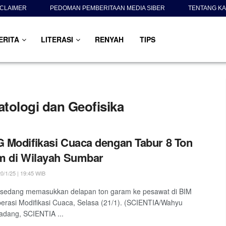
SCLAIMER
PEDOMAN PEMBERITAAN MEDIA SIBER
TENTANG KA
ERITA
LITERASI
RENYAH
TIPS
tologi dan Geofisika
Modifikasi Cuaca dengan Tabur 8 Ton
m di Wilayah Sumbar
0/1/25 | 19:45 WIB
 sedang memasukkan delapan ton garam ke pesawat di BIM
erasi Modifikasi Cuaca, Selasa (21/1). (SCIENTIA/Wahyu
dang, SCIENTIA ...