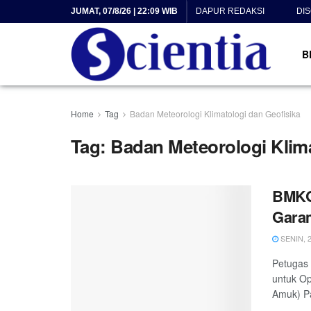
JUMAT, 07/8/26 | 22:09 WIB
DAPUR REDAKSI
DI
B
Home
Tag
Badan Meteorologi Klimatologi dan Geofisika
Tag:
Badan Meteorologi Klima
BMKG 
Gara
SENIN, 2
Petugas
untuk Op
Amuk) Pa