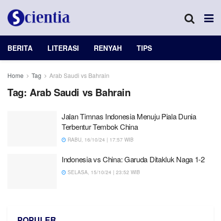
BERITA
LITERASI
RENYAH
TIPS
Home
Tag
Arab Saudi vs Bahrain
Tag:
Arab Saudi vs Bahrain
Jalan Timnas Indonesia Menuju Piala Dunia
Terbentur Tembok China
RABU, 16/10/24 | 17:57 WIB
Indonesia vs China: Garuda Ditakluk Naga 1-2
SELASA, 15/10/24 | 23:52 WIB
POPULER