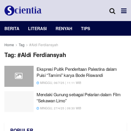
BERITA
LITERASI
RENYAH
TIPS
Home
Tag
#Aldi Ferdiansyah
Tag:
#Aldi Ferdiansyah
Ekspresi Puitik Penderitaan Palestina dalam
Puisi “Tamimi” karya Bode Riswandi
MINGGU, 06/7/25 | 11:11 WIB
Mendaki Gunung sebagai Pelarian dalam Film
“Sekawan Limo”
MINGGU, 27/4/25 | 09:30 WIB
POPULER