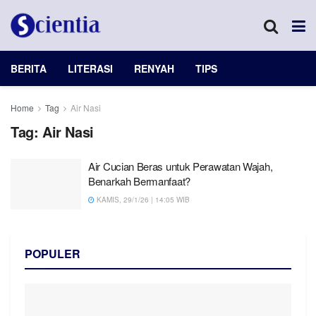
BERITA
LITERASI
RENYAH
TIPS
Home
Tag
Air Nasi
Tag:
Air Nasi
Air Cucian Beras untuk Perawatan Wajah,
Benarkah Bermanfaat?
KAMIS, 29/1/26 | 14:05 WIB
POPULER