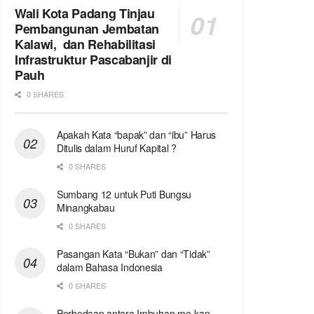
Wali Kota Padang Tinjau
Pembangunan Jembatan
Kalawi, dan Rehabilitasi
Infrastruktur Pascabanjir di
Pauh
0 SHARES
Apakah Kata “bapak” dan “ibu” Harus
Ditulis dalam Huruf Kapital ?
0 SHARES
Sumbang 12 untuk Puti Bungsu
Minangkabau
0 SHARES
Pasangan Kata “Bukan” dan “Tidak”
dalam Bahasa Indonesia
0 SHARES
Perbedaan antara Imbuhan me-kan