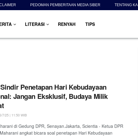
SCLAIMER
PEDOMAN PEMBERITAAN MEDIA SIBER
TENTANG KA
ERITA
LITERASI
RENYAH
TIPS
Sindir Penetapan Hari Kebudayaan
nal: Jangan Eksklusif, Budaya Milik
at
/7/25 | 11:50 WIB
arani di Gedung DPR, Senayan.Jakarta, Scientia - Ketua DPR
Maharani angkat bicara soal penetapan Hari Kebudayaan