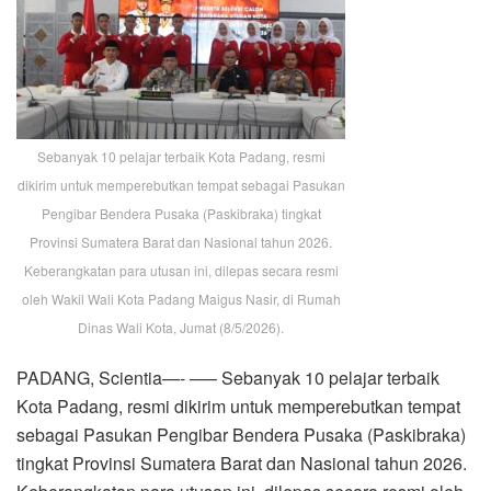
Sebanyak 10 pelajar terbaik Kota Padang, resmi
dikirim untuk memperebutkan tempat sebagai Pasukan
Pengibar Bendera Pusaka (Paskibraka) tingkat
Provinsi Sumatera Barat dan Nasional tahun 2026.
Keberangkatan para utusan ini, dilepas secara resmi
oleh Wakil Wali Kota Padang Maigus Nasir, di Rumah
Dinas Wali Kota, Jumat (8/5/2026).
PADANG, Scientia—- —– Sebanyak 10 pelajar terbaik
Kota Padang, resmi dikirim untuk memperebutkan tempat
sebagai Pasukan Pengibar Bendera Pusaka (Paskibraka)
tingkat Provinsi Sumatera Barat dan Nasional tahun 2026.