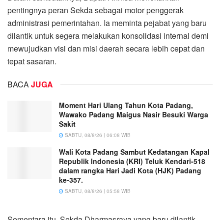
pentingnya peran Sekda sebagai motor penggerak
administrasi pemerintahan. Ia meminta pejabat yang baru
dilantik untuk segera melakukan konsolidasi internal demi
mewujudkan visi dan misi daerah secara lebih cepat dan
tepat sasaran.
BACA
JUGA
Moment Hari Ulang Tahun Kota Padang,
Wawako Padang Maigus Nasir Besuki Warga
Sakit
SABTU, 08/8/26 | 06:08 WIB
Wali Kota Padang Sambut Kedatangan Kapal
Republik Indonesia (KRI) Teluk Kendari-518
dalam rangka Hari Jadi Kota (HJK) Padang
ke-357.
SABTU, 08/8/26 | 05:58 WIB
Sementara itu, ​Sekda Dharmasraya yang baru dilantik