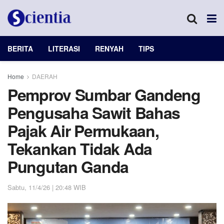
BERITA
LITERASI
RENYAH
TIPS
Home
DAERAH
Pemprov Sumbar Gandeng
Pengusaha Sawit Bahas
Pajak Air Permukaan,
Tekankan Tidak Ada
Pungutan Ganda
Sabtu, 11/4/26 | 20:48 WIB