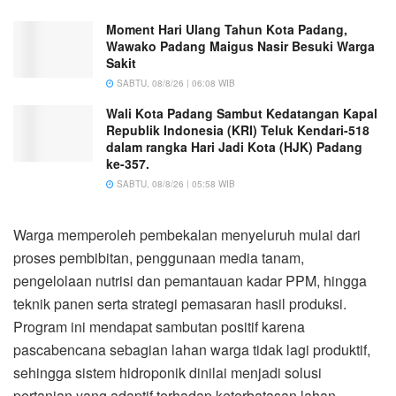
Moment Hari Ulang Tahun Kota Padang,
Wawako Padang Maigus Nasir Besuki Warga
Sakit
SABTU, 08/8/26 | 06:08 WIB
Wali Kota Padang Sambut Kedatangan Kapal
Republik Indonesia (KRI) Teluk Kendari-518
dalam rangka Hari Jadi Kota (HJK) Padang
ke-357.
SABTU, 08/8/26 | 05:58 WIB
Warga memperoleh pembekalan menyeluruh mulai dari
proses pembibitan, penggunaan media tanam,
pengelolaan nutrisi dan pemantauan kadar PPM, hingga
teknik panen serta strategi pemasaran hasil produksi.
Program ini mendapat sambutan positif karena
pascabencana sebagian lahan warga tidak lagi produktif,
sehingga sistem hidroponik dinilai menjadi solusi
pertanian yang adaptif terhadap keterbatasan lahan.