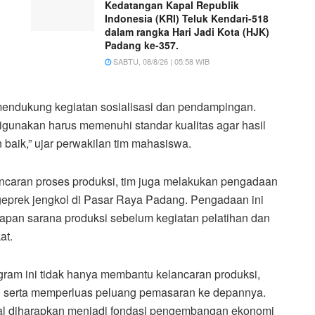
Kedatangan Kapal Republik
Indonesia (KRI) Teluk Kendari-518
dalam rangka Hari Jadi Kota (HJK)
Padang ke-357.
SABTU, 08/8/26 | 05:58 WIB
mendukung kegiatan sosialisasi dan pendampingan.
gunakan harus memenuhi standar kualitas agar hasil
baik,” ujar perwakilan tim mahasiswa.
ncaran proses produksi, tim juga melakukan pengadaan
geprek jengkol di Pasar Raya Padang. Pengadaan ini
pan sarana produksi sebelum kegiatan pelatihan dan
at.
am ini tidak hanya membantu kelancaran produksi,
an serta memperluas peluang pemasaran ke depannya.
kal diharapkan menjadi fondasi pengembangan ekonomi