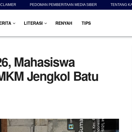
SCLAIMER
PEDOMAN PEMBERITAAN MEDIA SIBER
TENTANG K
ERITA
LITERASI
RENYAH
TIPS
26, Mahasiswa
MKM Jengkol Batu