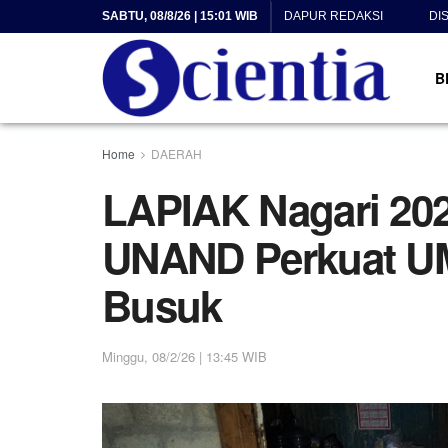
SABTU, 08/8/26 | 15:01 WIB
DAPUR REDAKSI
DI
B
Home
DAERAH
LAPIAK Nagari 20
UNAND Perkuat U
Busuk
Minggu, 08/2/26 | 13:45 WIB