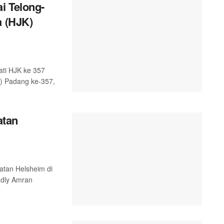
i Telong-
a (HJK)
ati HJK ke 357
K) Padang ke-357,
atan
atan Helsheim di
adly Amran