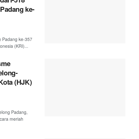
 Padang ke-
) Padang ke-357
nesia (KRI)...
sme
elong-
Kota (HJK)
telong Padang,
ecara meriah