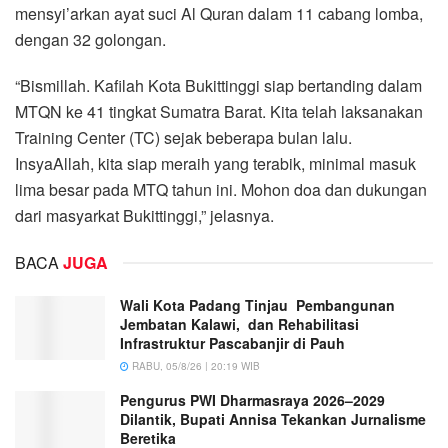
mensyi’arkan ayat suci Al Quran dalam 11 cabang lomba,
dengan 32 golongan.
“Bismillah. Kafilah Kota Bukittinggi siap bertanding dalam
MTQN ke 41 tingkat Sumatra Barat. Kita telah laksanakan
Training Center (TC) sejak beberapa bulan lalu.
InsyaAllah, kita siap meraih yang terabik, minimal masuk
lima besar pada MTQ tahun ini. Mohon doa dan dukungan
dari masyarkat Bukittinggi,” jelasnya.
BACA
JUGA
Wali Kota Padang Tinjau Pembangunan
Jembatan Kalawi, dan Rehabilitasi
Infrastruktur Pascabanjir di Pauh
RABU, 05/8/26 | 20:19 WIB
Pengurus PWI Dharmasraya 2026–2029
Dilantik, Bupati Annisa Tekankan Jurnalisme
Beretika