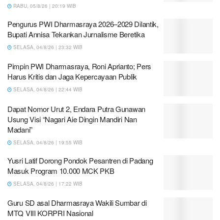
RABU, 05/8/26 | 20:19 WIB
Pengurus PWI Dharmasraya 2026–2029 Dilantik,
Bupati Annisa Tekankan Jurnalisme Beretika
SELASA, 04/8/26 | 23:32 WIB
Pimpin PWI Dharmasraya, Roni Aprianto; Pers
Harus Kritis dan Jaga Kepercayaan Publik
SELASA, 04/8/26 | 22:44 WIB
Dapat Nomor Urut 2, Endara Putra Gunawan
Usung Visi “Nagari Aie Dingin Mandiri Nan
Madani”
SELASA, 04/8/26 | 19:55 WIB
Yusri Latif Dorong Pondok Pesantren di Padang
Masuk Program 10.000 MCK PKB
SELASA, 04/8/26 | 17:22 WIB
Guru SD asal Dharmasraya Wakili Sumbar di
MTQ VIII KORPRI Nasional