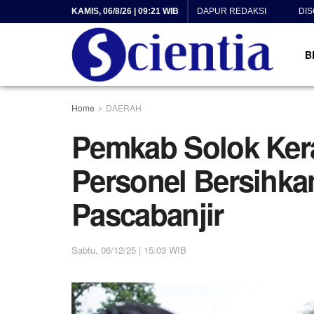
KAMIS, 06/8/26 | 09:21 WIB
DAPUR REDAKSI
DI
B
Home
DAERAH
Pemkab Solok Ker
Personel Bersihka
Pascabanjir
Sabtu, 06/12/25 | 15:03 WIB