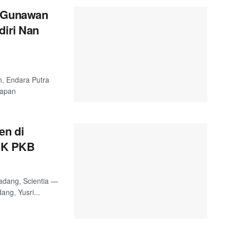
a Gunawan
diri Nan
n, Endara Putra
hapan
en di
CK PKB
adang, Scientia —
ng, Yusri...