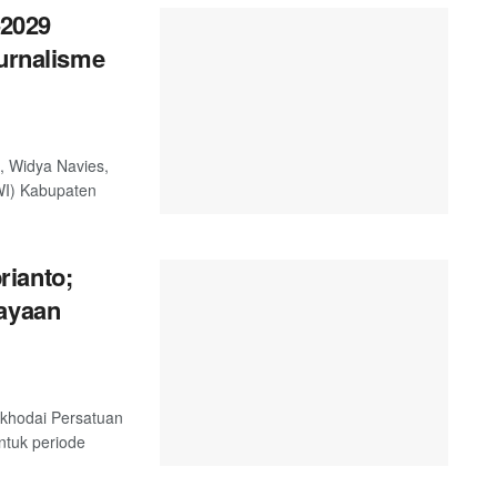
2029
Jurnalisme
, Widya Navies,
WI) Kabupaten
rianto;
cayaan
akhodai Persatuan
tuk periode