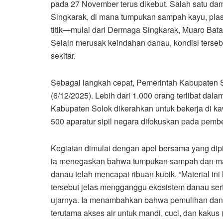
pada 27 November terus dikebut. Salah satu dam
Singkarak, di mana tumpukan sampah kayu, plas
titik—mulai dari Dermaga Singkarak, Muaro Bat
Selain merusak keindahan danau, kondisi terseb
sekitar.
Sebagai langkah cepat, Pemerintah Kabupaten 
(6/12/2025). Lebih dari 1.000 orang terlibat dal
Kabupaten Solok dikerahkan untuk bekerja di k
500 aparatur sipil negara difokuskan pada pem
Kegiatan dimulai dengan apel bersama yang dip
ia menegaskan bahwa tumpukan sampah dan mat
danau telah mencapai ribuan kubik. “Material ini
tersebut jelas mengganggu ekosistem danau sert
ujarnya. Ia menambahkan bahwa pemulihan dana
terutama akses air untuk mandi, cuci, dan kakus