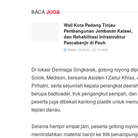
BACA
JUGA
Wali Kota Padang Tinjau
Pembangunan Jembatan Kalawi,
dan Rehabilitasi Infrastruktur
Pascabanjir di Pauh
RABU, 05/8/26 | 20:19 WIB
Di lokasi Dermaga Singkarak, gotong royong di
Solok, Medison, bersama Asisten I Zaitul Khlas, As
Prihatni, serta sejumlah kepala perangkat daera
berupa badloader, truk pengangkut sampah, da
peserta juga dibekali kantong plastik untuk me
tepian danau.
Selama hampir empat jam, peserta gotong royo
memindahkan material banjir ke titik penampun