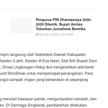
Pengurus PWI Dharmasraya 2026–
2029 Dilantik, Bupati Annisa
Tekankan Jurnalisme Beretika
SELASA, 04/8/26 | 23:32 WIB
pimpin langsung oleh Sekretaris Daerah Kabupaten
isten II Jefri, Asisten III Eva Nasri, Staf Ahli Bupati Deni
h. Dinas Lingkungan Hidup ikut mengerahkan alat berat
n unit ShinShow untuk mempercepat penanganan. Para
mungut sampah ringan yang berserakan di sepanjang
ng menyisir kawasan pantai, mengumpulkan sampah, dan
gan. Di Dermaga Singkarak, pembersihan dilakukan