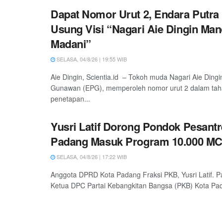
Dapat Nomor Urut 2, Endara Putr
Usung Visi “Nagari Aie Dingin Man
Madani”
SELASA, 04/8/26 | 19:55 WIB
Aie Dingin, Scientia.id – Tokoh muda Nagari Aie Dingi
Gunawan (EPG), memperoleh nomor urut 2 dalam ta
penetapan...
Yusri Latif Dorong Pondok Pesantr
Padang Masuk Program 10.000 M
SELASA, 04/8/26 | 17:22 WIB
Anggota DPRD Kota Padang Fraksi PKB, Yusri Latif. P
Ketua DPC Partai Kebangkitan Bangsa (PKB) Kota Pada