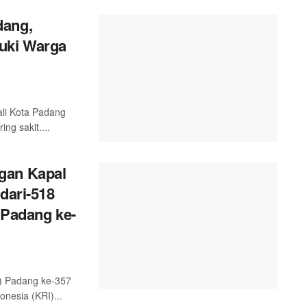
dang,
uki Warga
ali Kota Padang
g sakit....
gan Kapal
dari-518
 Padang ke-
) Padang ke-357
nesia (KRI)...