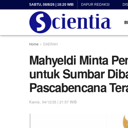
SABTU, 08/8/26 | 18:20 WIB
DAPUR REDAKSI
DI
B
Home
DAERAH
Mahyeldi Minta P
untuk Sumbar Diba
Pascabencana Te
Kamis, 04/12/25 | 21:57 WIB