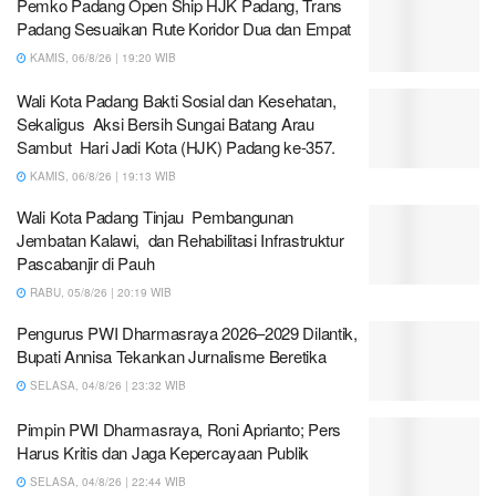
Pemko Padang Open Ship HJK Padang, Trans
Padang Sesuaikan Rute Koridor Dua dan Empat
KAMIS, 06/8/26 | 19:20 WIB
Wali Kota Padang Bakti Sosial dan Kesehatan,
Sekaligus Aksi Bersih Sungai Batang Arau
Sambut Hari Jadi Kota (HJK) Padang ke-357.
KAMIS, 06/8/26 | 19:13 WIB
Wali Kota Padang Tinjau Pembangunan
Jembatan Kalawi, dan Rehabilitasi Infrastruktur
Pascabanjir di Pauh
RABU, 05/8/26 | 20:19 WIB
Pengurus PWI Dharmasraya 2026–2029 Dilantik,
Bupati Annisa Tekankan Jurnalisme Beretika
SELASA, 04/8/26 | 23:32 WIB
Pimpin PWI Dharmasraya, Roni Aprianto; Pers
Harus Kritis dan Jaga Kepercayaan Publik
SELASA, 04/8/26 | 22:44 WIB