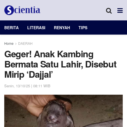
BERITA
LITERASI
RENYAH
TIPS
Home
DAERAH
Geger! Anak Kambing
Bermata Satu Lahir, Disebut
Mirip ‘Dajjal’
Senin, 13/10/25 | 08:11 WIB