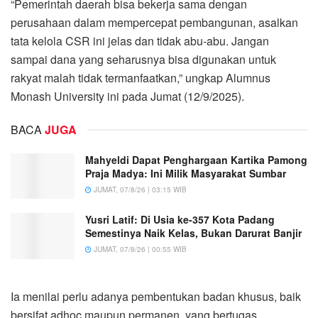
“Pemerintah daerah bisa bekerja sama dengan
perusahaan dalam mempercepat pembangunan, asalkan
tata kelola CSR ini jelas dan tidak abu-abu. Jangan
sampai dana yang seharusnya bisa digunakan untuk
rakyat malah tidak termanfaatkan,” ungkap Alumnus
Monash University ini pada Jumat (12/9/2025).
BACA
JUGA
Mahyeldi Dapat Penghargaan Kartika Pamong
Praja Madya: Ini Milik Masyarakat Sumbar
JUMAT, 07/8/26 | 03:15 WIB
Yusri Latif: Di Usia ke-357 Kota Padang
Semestinya Naik Kelas, Bukan Darurat Banjir
JUMAT, 07/8/26 | 00:55 WIB
Ia menilai perlu adanya pembentukan badan khusus, baik
bersifat adhoc maupun permanen, yang bertugas,