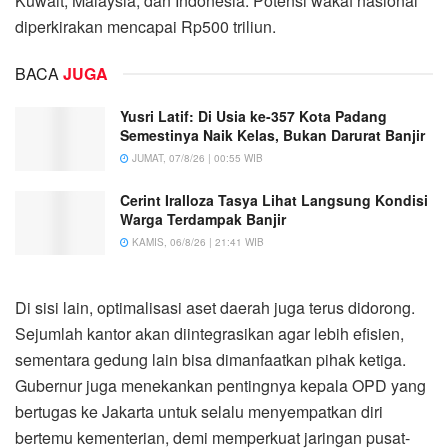
Kuwait, Malaysia, dan Indonesia. Potensi wakaf nasional
diperkirakan mencapai Rp500 triliun.
BACA
JUGA
Yusri Latif: Di Usia ke-357 Kota Padang
Semestinya Naik Kelas, Bukan Darurat Banjir
JUMAT, 07/8/26 | 00:55 WIB
Cerint Iralloza Tasya Lihat Langsung Kondisi
Warga Terdampak Banjir
KAMIS, 06/8/26 | 21:41 WIB
Di sisi lain, optimalisasi aset daerah juga terus didorong.
Sejumlah kantor akan diintegrasikan agar lebih efisien,
sementara gedung lain bisa dimanfaatkan pihak ketiga.
Gubernur juga menekankan pentingnya kepala OPD yang
bertugas ke Jakarta untuk selalu menyempatkan diri
bertemu kementerian, demi memperkuat jaringan pusat-