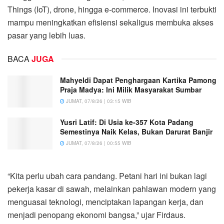
Things (IoT), drone, hingga e-commerce. Inovasi ini terbukti
mampu meningkatkan efisiensi sekaligus membuka akses
pasar yang lebih luas.
BACA
JUGA
Mahyeldi Dapat Penghargaan Kartika Pamong
Praja Madya: Ini Milik Masyarakat Sumbar
JUMAT, 07/8/26 | 03:15 WIB
Yusri Latif: Di Usia ke-357 Kota Padang
Semestinya Naik Kelas, Bukan Darurat Banjir
JUMAT, 07/8/26 | 00:55 WIB
“Kita perlu ubah cara pandang. Petani hari ini bukan lagi
pekerja kasar di sawah, melainkan pahlawan modern yang
menguasai teknologi, menciptakan lapangan kerja, dan
menjadi penopang ekonomi bangsa,” ujar Firdaus.