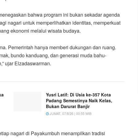
menegaskan bahwa program ini bukan sekadar agenda
bagi nagari untuk memperlihatkan identitas, memperkuat
uang ekonomi melalui wisata budaya.
sama. Pemerintah hanya memberi dukungan dan ruang.
amak, bundo kanduang, dan generasi muda bahu-
n,” ujar Elzadaswarman.
ka
Yusri Latif: Di Usia ke-357 Kota
Padang Semestinya Naik Kelas,
Bukan Darurat Banjir
JUMAT, 07/8/26 | 00:55 WIB
tiap nagari di Payakumbuh menampilkan tradisi