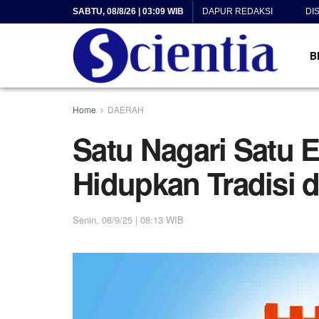
SABTU, 08/8/26 | 03:09 WIB
DAPUR REDAKSI
DI
B
Home
DAERAH
Satu Nagari Satu 
Hidupkan Tradisi 
Senin, 08/9/25 | 08:13 WIB