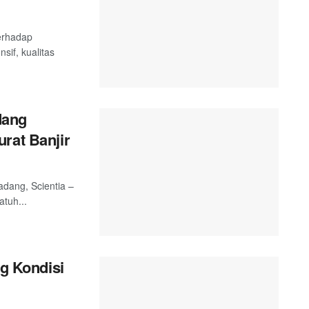
terhadap
sif, kualitas
dang
rat Banjir
adang, Scientia –
tuh...
ng Kondisi