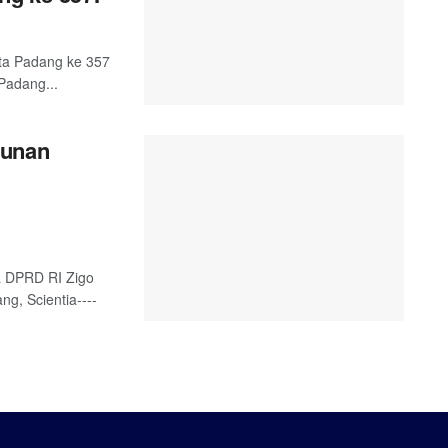
ta Padang ke 357
Padang...
gunan
a DPRD RI Zigo
g, Scientia----