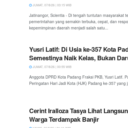
JUMAT, 07/8/26 | 03:15 WIB
Jatinangor, Scientia - Di tengah tuntutan masyarakat 
pemerintahan yang semakin terbuka, cepat, dan respon
kepemimpinan daerah menjadi salah satu...
Yusri Latif: Di Usia ke-357 Kota Pa
Semestinya Naik Kelas, Bukan Daru
JUMAT, 07/8/26 | 00:55 WIB
Anggota DPRD Kota Padang Fraksi PKB, Yusri Latif. P
Peringatan Hari Jadi Kota (HJK) Padang ke-357 yang ja
Cerint Iralloza Tasya Lihat Langsu
Warga Terdampak Banjir