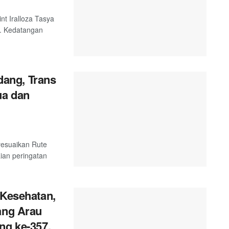
nt Iralloza Tasya
. Kedatangan
ang, Trans
ua dan
esuaikan Rute
ian peringatan
 Kesehatan,
ang Arau
ng ke-357.