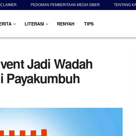
SCLAIMER
PEDOMAN PEMBERITAAN MEDIA SIBER
TENTANG K
ERITA
LITERASI
RENYAH
TIPS
Event Jadi Wadah
di Payakumbuh