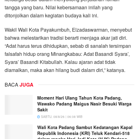
tangga yang baru. Nilai kebersamaan inilah yang
ditonjolkan dalam kegiatan budaya kali ini.
Wakil Wali Kota Payakumbuh, Elzadaswarman, menyebut
bahwa melestarikan tradisi berarti menjaga akar jati diri.
“Adat harus terus dihidupkan, sebab di sanalah tersimpan
falsafah hidup orang Minangkabau: Adat Basandi Syara’,
Syara’ Basandi Kitabullah. Kalau ajaran adat tidak
diamalkan, maka akan hilang budi dalam diri,” katanya.
BACA
JUGA
Moment Hari Ulang Tahun Kota Padang,
Wawako Padang Maigus Nasir Besuki Warga
Sakit
SABTU, 08/8/26 | 06:08 WIB
Wali Kota Padang Sambut Kedatangan Kapal
Republik Indonesia (KRI) Teluk Kendari-518
dalam rangka Hari Jadi Kota (HJK) Padang