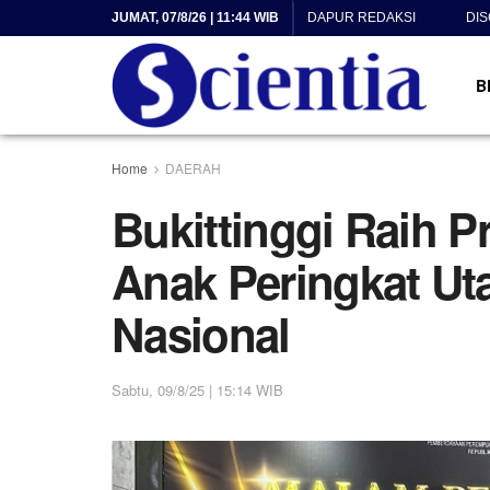
JUMAT, 07/8/26 | 11:44 WIB
DAPUR REDAKSI
DI
B
Home
DAERAH
Bukittinggi Raih P
Anak Peringkat Ut
Nasional
Sabtu, 09/8/25 | 15:14 WIB