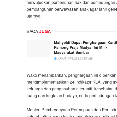
mewujudkan pemenuhan hak dan perlindungan a
pembangunan berwawasan anak agar lahir generas
ujarnya.
BACA
JUGA
Mahyeldi Dapat Penghargaan Karti
Pamong Praja Madya: Ini Milik
Masyarakat Sumbar
JUMAT, 07/8/26 | 03:15 WIB
Wako menambahkan, penghargaan ini diberikan k
mengimplementasikan 24 indikator KLA, yang me
keluarga dan pengasuhan alternatif, kesehatan 
luang dan kegiatan budaya, serta perlindungan 
Menteri Pemberdayaan Perempuan dan Perlindung
seluruh pihak yang telah menunjukkan dedikasi