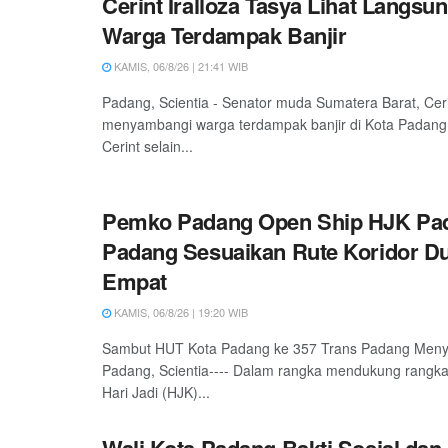
Cerint Iralloza Tasya Lihat Langsu
Warga Terdampak Banjir
KAMIS, 06/8/26 | 21:41 WIB
Padang, Scientia - Senator muda Sumatera Barat, Ceri
menyambangi warga terdampak banjir di Kota Padang
Cerint selain...
Pemko Padang Open Ship HJK Pad
Padang Sesuaikan Rute Koridor D
Empat
KAMIS, 06/8/26 | 19:20 WIB
Sambut HUT Kota Padang ke 357 Trans Padang Meny
Padang, Scientia---- Dalam rangka mendukung rangka
Hari Jadi (HJK)...
Wali Kota Padang Bakti Sosial dan