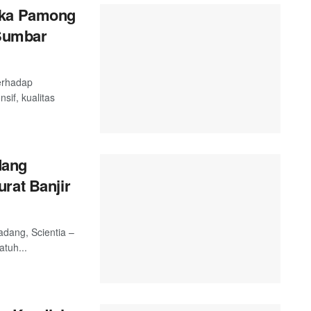
ika Pamong
 Sumbar
terhadap
sif, kualitas
dang
rat Banjir
adang, Scientia –
tuh...