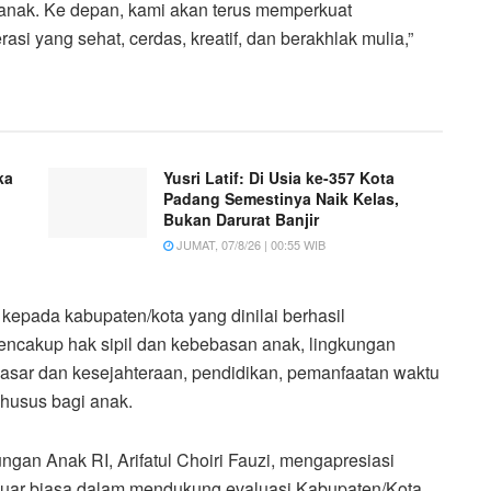
nak. Ke depan, kami akan terus memperkuat
i yang sehat, cerdas, kreatif, dan berakhlak mulia,”
ka
Yusri Latif: Di Usia ke-357 Kota
Padang Semestinya Naik Kelas,
Bukan Darurat Banjir
JUMAT, 07/8/26 | 00:55 WIB
epada kabupaten/kota yang dinilai berhasil
ncakup hak sipil dan kebebasan anak, lingkungan
dasar dan kesejahteraan, pendidikan, pemanfaatan waktu
khusus bagi anak.
an Anak RI, Arifatul Choiri Fauzi, mengapresiasi
 luar biasa dalam mendukung evaluasi Kabupaten/Kota