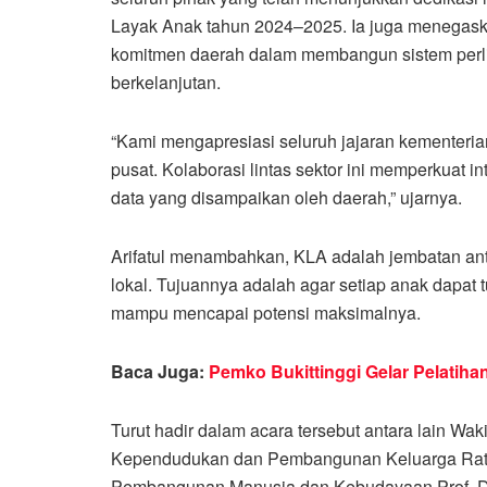
Layak Anak tahun 2024–2025. Ia juga menegas
komitmen daerah dalam membangun sistem perli
berkelanjutan.
“Kami mengapresiasi seluruh jajaran kementerian 
pusat. Kolaborasi lintas sektor ini memperkuat in
data yang disampaikan oleh daerah,” ujarnya.
Arifatul menambahkan, KLA adalah jembatan anta
lokal. Tujuannya adalah agar setiap anak dapat
mampu mencapai potensi maksimalnya.
Baca Juga:
Pemko Bukittinggi Gelar Pelatih
Turut hadir dalam acara tersebut antara lain Wa
Kependudukan dan Pembangunan Keluarga Ratu 
Pembangunan Manusia dan Kebudayaan Prof. Dr.