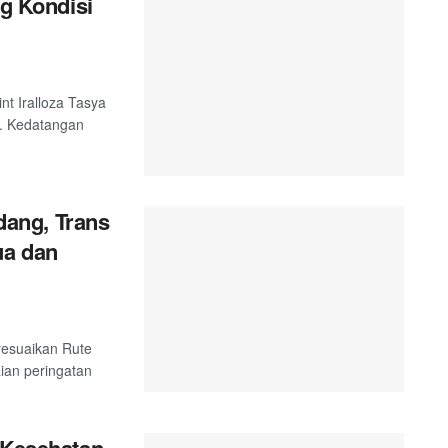
ng Kondisi
nt Iralloza Tasya
. Kedatangan
ang, Trans
ua dan
esuaikan Rute
ian peringatan
 Kesehatan,