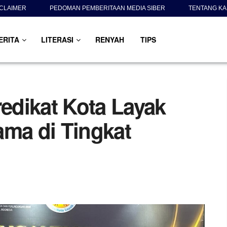
SCLAIMER
PEDOMAN PEMBERITAAN MEDIA SIBER
TENTANG KA
ERITA
LITERASI
RENYAH
TIPS
redikat Kota Layak
ama di Tingkat