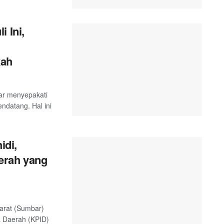
 Ini,
kah
ar menyepakati
endatang. Hal ini
idi,
erah yang
arat (Sumbar)
a Daerah (KPID)