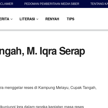
SCLAIMER
PEDOMAN PEMBERITAAN MEDIA SIBER
TENTANG K
ERITA
LITERASI
RENYAH
TIPS
ngah, M. Iqra Serap
tra menggelar reses di Kampung Melayu, Cupak Tangah,
 dikunjungi Iqra dalam rangka kegiatan masa reses