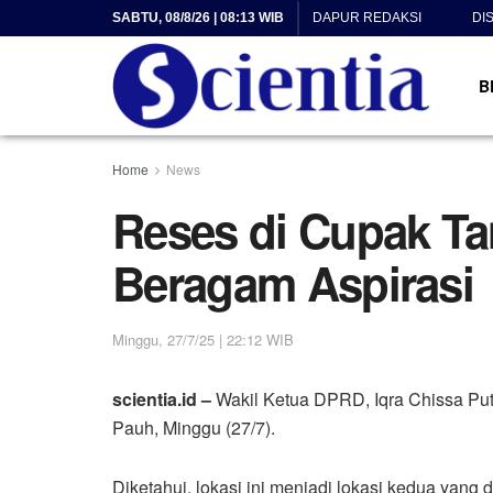
SABTU, 08/8/26 | 08:13 WIB
DAPUR REDAKSI
DI
B
Home
News
Reses di Cupak Ta
Beragam Aspirasi
Minggu, 27/7/25 | 22:12 WIB
scientia.id –
Wakil Ketua DPRD, Iqra Chissa Pu
Pauh, Minggu (27/7).
Diketahui, lokasi ini menjadi lokasi kedua yang