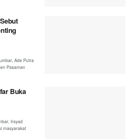
Sebut
enting
umbar, Ade Putra
aten Pasaman
far Buka
bar, Irsyad
si masyarakat