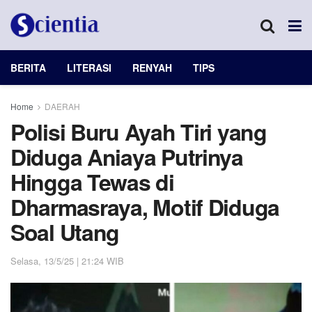
BERITA
LITERASI
RENYAH
TIPS
Home
DAERAH
Polisi Buru Ayah Tiri yang
Diduga Aniaya Putrinya
Hingga Tewas di
Dharmasraya, Motif Diduga
Soal Utang
Selasa, 13/5/25 | 21:24 WIB