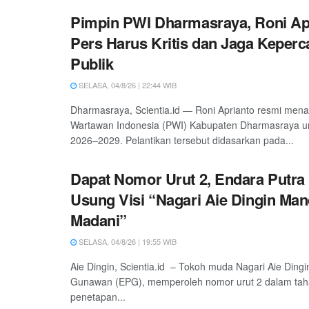
Pimpin PWI Dharmasraya, Roni Ap
Pers Harus Kritis dan Jaga Keper
Publik
SELASA, 04/8/26 | 22:44 WIB
Dharmasraya, Scientia.id — Roni Aprianto resmi men
Wartawan Indonesia (PWI) Kabupaten Dharmasraya un
2026–2029. Pelantikan tersebut didasarkan pada...
Dapat Nomor Urut 2, Endara Putr
Usung Visi “Nagari Aie Dingin Man
Madani”
SELASA, 04/8/26 | 19:55 WIB
Aie Dingin, Scientia.id – Tokoh muda Nagari Aie Dingi
Gunawan (EPG), memperoleh nomor urut 2 dalam ta
penetapan...