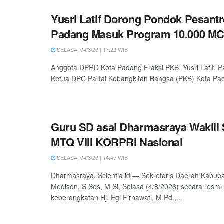
Yusri Latif Dorong Pondok Pesantr
Padang Masuk Program 10.000 M
SELASA, 04/8/26 | 17:22 WIB
Anggota DPRD Kota Padang Fraksi PKB, Yusri Latif. P
Ketua DPC Partai Kebangkitan Bangsa (PKB) Kota Pada
Guru SD asal Dharmasraya Wakili
MTQ VIII KORPRI Nasional
SELASA, 04/8/26 | 14:45 WIB
Dharmasraya, Scientia.id — Sekretaris Daerah Kabu
Medison, S.Sos, M.Si, Selasa (4/8/2026) secara resm
keberangkatan Hj. Egi Firnawati, M.Pd.,...