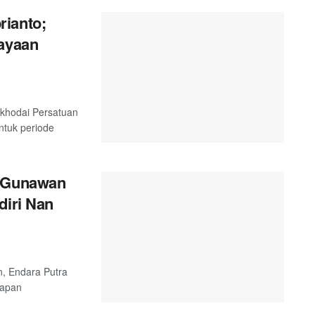
rianto;
cayaan
akhodai Persatuan
tuk periode
a Gunawan
diri Nan
n, Endara Putra
hapan