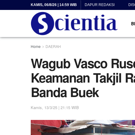
KAMIS, 06/8/26 | 14:59 WIB
DAPUR REDAKSI
DI
B
Home
DAERAH
Wagub Vasco Ruse
Keamanan Takjil R
Banda Buek
Kamis, 13/3/25 | 21:15 WIB