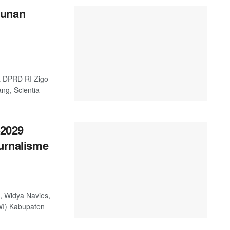
gunan
a DPRD RI Zigo
g, Scientia----
2029
Jurnalisme
, Widya Navies,
WI) Kabupaten