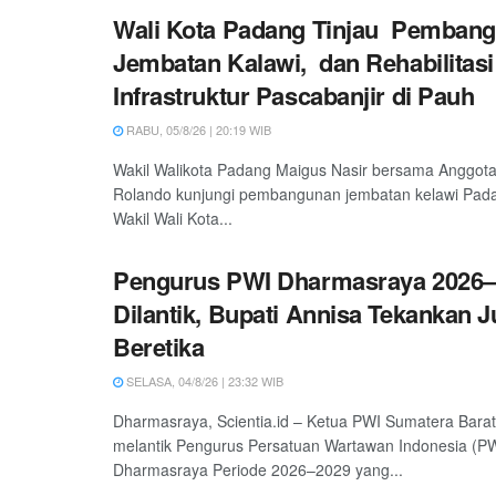
Wali Kota Padang Tinjau Pemban
Jembatan Kalawi, dan Rehabilitasi
Infrastruktur Pascabanjir di Pauh
RABU, 05/8/26 | 20:19 WIB
Wakil Walikota Padang Maigus Nasir bersama Anggot
Rolando kunjungi pembangunan jembatan kelawi Padan
Wakil Wali Kota...
Pengurus PWI Dharmasraya 2026–
Dilantik, Bupati Annisa Tekankan 
Beretika
SELASA, 04/8/26 | 23:32 WIB
Dharmasraya, Scientia.id – Ketua PWI Sumatera Barat
melantik Pengurus Persatuan Wartawan Indonesia (P
Dharmasraya Periode 2026–2029 yang...