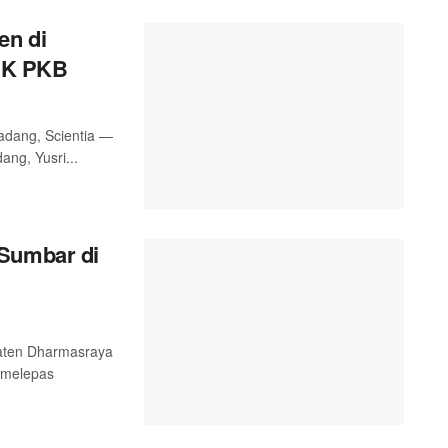
en di
CK PKB
adang, Scientia —
ng, Yusri...
 Sumbar di
paten Dharmasraya
i melepas