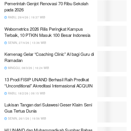
Pemerintah Genjot Renovasi 70 Ribu Sekolah
pada 2026
RABU, 29/4/26 | 19:37 WIB
Webometrics 2026 Rilis Peringkat Kampus
Terbaik, 10 PTKIN Masuk 100 Besar Indonesia
SENIN, 27/4/26 | 13:36 WIB
Kemenag Gelar “Coaching Clinic” AI bagi Guru di
Ramadan
MINGGU, 08/3/26 | 16:24 WIB
13 Prodi FISIP UNAND Berhasil Raih Predikat
“Unconditional” Akreditasi Internasional ACQUIN
RABU, 18/2/26 | 09:15 WIB
Lukisan Tangan dari Sulawesi Geser Klaim Seni
Gua Tertua Dunia
SENIN, 26/1/26 | 19:56 WIB
HI UNAND dan Muhammadiyah Sumbar Bahas