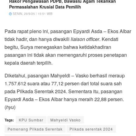
Rakor Pengawasan PDPB, Bawaslu Agam Tekankan
Permasalahan Krusial Data Pemilih
SENIN, 29/9/25 | 15:51 WIB
Pada rapat pleno ini, pasangan Epyardi Asda – Ekos Albar
tidak hadir, dan hanya diwakili
liaison officer
. Kendati
begitu, Surya menegaskan bahwa ketidakhadiran
pasangan ini tidak akan memengaruhi proses penetapan
kepala daerah terpilih.
Diketahui, pasangan Mahyeldi – Vasko berhasil meraup
1.757.612 suara atau 77,12 persen dari total suara sah
pada Pilkada Serentak 2024. Sementara itu, pasangan
Epyardi Asda – Ekos Albar hanya meraih 22,88 persen.
(
hyu
)
Tags:
KPU Sumbar
Mahyeldi Vasko
Pemenang Pilkada Serentak
Pilkada serentak 2024