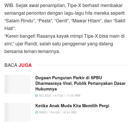
WIB. Sejak awal penampilan, Tipe-X berhasil membakar
semangat penonton dengan lagu-lagu hits mereka seperti
“Salam Rindu”, “Pesta”, “Genit”, “Mawar Hitam”, dan “Sakit
Hati”.
“Keren banget! Rasanya kayak mimpi Tipe-X bisa main di
sini,” ujar Randi, salah satu penggemar yang datang
bersama teman-temannya.
BACA
JUGA
Dugaan Pungutan Parkir di SPBU
Dharmasraya Viral, Publik Pertanyakan Dasar
Hukumnya
SELASA, 14/7/26 | 17:05 WIB
Ketika Anak Muda Kita Memilih Pergi
RABU, 15/4/26 | 16:24 WIB