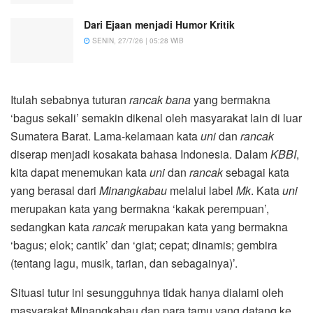
Dari Ejaan menjadi Humor Kritik
SENIN, 27/7/26 | 05:28 WIB
Itulah sebabnya tuturan
rancak bana
yang bermakna
‘bagus sekali’ semakin dikenal oleh masyarakat lain di luar
Sumatera Barat. Lama-kelamaan kata
uni
dan
rancak
diserap menjadi kosakata bahasa Indonesia. Dalam
KBBI
,
kita dapat menemukan kata
uni
dan
rancak
sebagai kata
yang berasal dari
Minangkabau
melalui label
Mk
. Kata
uni
merupakan kata yang bermakna ‘kakak perempuan’,
sedangkan kata
rancak
merupakan kata yang bermakna
‘bagus; elok; cantik’ dan ‘giat; cepat; dinamis; gembira
(tentang lagu, musik, tarian, dan sebagainya)’.
Situasi tutur ini sesungguhnya tidak hanya dialami oleh
masyarakat Minangkabau dan para tamu yang datang ke