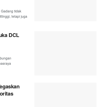
 Gadang tidak
inggi, tetapi juga
uka DCL
abungan
masraya
Tegaskan
ritas