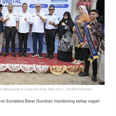
omi Masyarakat di Limapuluh Kota, Rabu (6/11). (SCIENTIA/adpsb)
nsi Sumatera Barat (Sumbar) mendorong setiap nagari