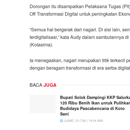
Dorongan itu disampaikan Pelaksana Tugas (Plt
Off Transformasi Digital untuk peningkatan Ekon
“Semua hal bergerak dari nagari. Di sisi lain, s
terdigitalisasi,” kata Audy dalam sambutannya 
(Kotasima).
Ia menegaskan, nagari merupakan titik terkecil 
dengan beragam transformasi di era serba digitali
BACA
JUGA
Bupati Solok Dampingi KKP Salurk
120 Ribu Benih Ikan untuk Pulihka
Budidaya Pascabencana di Koto
Sani
JUMAT, 31/7/26 | 19:04 WIB