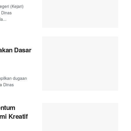
geri (Kejari)
 Dinas
a...
yakan Dasar
mpilkan dugaan
ta Dinas
entum
mi Kreatif