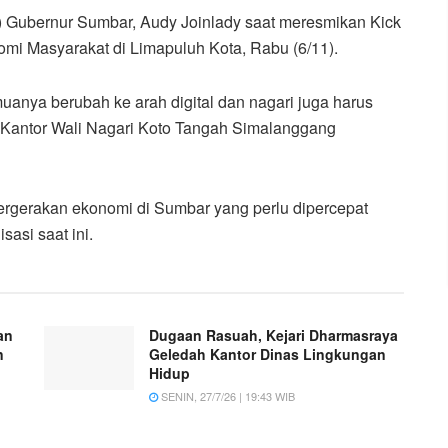
) Gubernur Sumbar, Audy Joinlady saat meresmikan Kick
omi Masyarakat di Limapuluh Kota, Rabu (6/11).
emuanya berubah ke arah digital dan nagari juga harus
di Kantor Wali Nagari Koto Tangah Simalanggang
pergerakan ekonomi di Sumbar yang perlu dipercepat
sasi saat ini.
an
Dugaan Rasuah, Kejari Dharmasraya
n
Geledah Kantor Dinas Lingkungan
Hidup
SENIN, 27/7/26 | 19:43 WIB