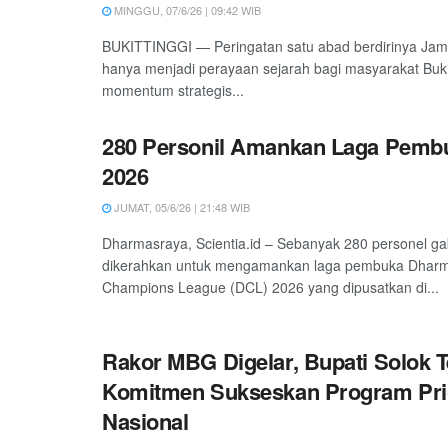
MINGGU, 07/6/26 | 09:42 WIB
BUKITTINGGI — Peringatan satu abad berdirinya Jam
hanya menjadi perayaan sejarah bagi masyarakat Bukitt
momentum strategis...
280 Personil Amankan Laga Pemb
2026
JUMAT, 05/6/26 | 21:48 WIB
Dharmasraya, Scientia.id – Sebanyak 280 personel g
dikerahkan untuk mengamankan laga pembuka Dhar
Champions League (DCL) 2026 yang dipusatkan di...
Rakor MBG Digelar, Bupati Solok 
Komitmen Sukseskan Program Prio
Nasional