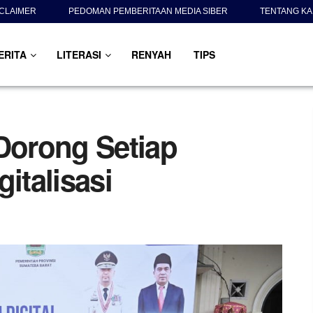
SCLAIMER
PEDOMAN PEMBERITAAN MEDIA SIBER
TENTANG KA
ERITA
LITERASI
RENYAH
TIPS
orong Setiap
italisasi