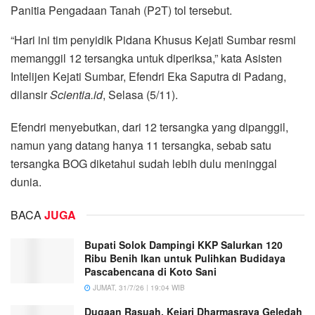
Panitia Pengadaan Tanah (P2T) tol tersebut.
“Hari ini tim penyidik Pidana Khusus Kejati Sumbar resmi
memanggil 12 tersangka untuk diperiksa,” kata Asisten
Intelijen Kejati Sumbar, Efendri Eka Saputra di Padang,
dilansir
Scientia.id
, Selasa (5/11).
Efendri menyebutkan, dari 12 tersangka yang dipanggil,
namun yang datang hanya 11 tersangka, sebab satu
tersangka BOG diketahui sudah lebih dulu meninggal
dunia.
BACA
JUGA
Bupati Solok Dampingi KKP Salurkan 120
Ribu Benih Ikan untuk Pulihkan Budidaya
Pascabencana di Koto Sani
JUMAT, 31/7/26 | 19:04 WIB
Dugaan Rasuah, Kejari Dharmasraya Geledah