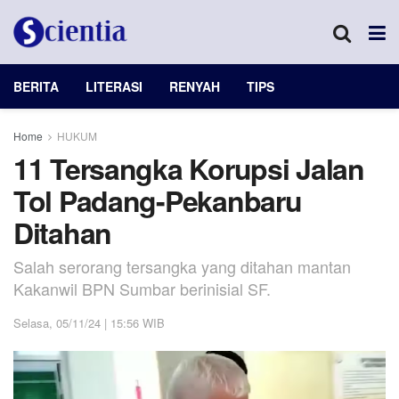
BERITA
LITERASI
RENYAH
TIPS
Home
HUKUM
11 Tersangka Korupsi Jalan
Tol Padang-Pekanbaru
Ditahan
Salah serorang tersangka yang ditahan mantan
Kakanwil BPN Sumbar berinisial SF.
Selasa, 05/11/24 | 15:56 WIB