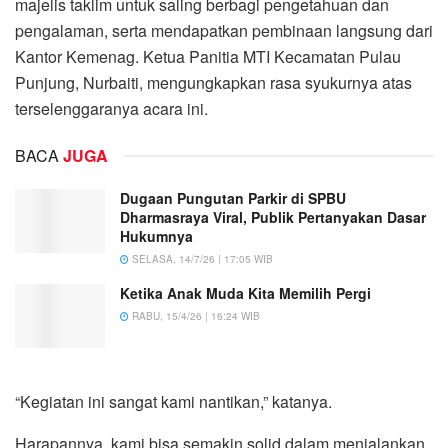
majelis taklim untuk saling berbagi pengetahuan dan
pengalaman, serta mendapatkan pembinaan langsung dari
Kantor Kemenag. Ketua Panitia MTI Kecamatan Pulau
Punjung, Nurbaiti, mengungkapkan rasa syukurnya atas
terselenggaranya acara ini.
BACA
JUGA
Dugaan Pungutan Parkir di SPBU
Dharmasraya Viral, Publik Pertanyakan Dasar
Hukumnya
SELASA, 14/7/26 | 17:05 WIB
Ketika Anak Muda Kita Memilih Pergi
RABU, 15/4/26 | 16:24 WIB
“Kegiatan ini sangat kami nantikan,” katanya.
Harapannya, kami bisa semakin solid dalam menjalankan