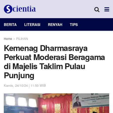
BERITA
LITERASI
RENYAH
TIPS
Home
PILIHAN
Kemenag Dharmasraya
Perkuat Moderasi Beragama
di Majelis Taklim Pulau
Punjung
Kamis, 24/10/24 | 11:50 WIB