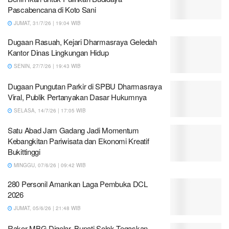
Pascabencana di Koto Sani
JUMAT, 31/7/26 | 19:04 WIB
Dugaan Rasuah, Kejari Dharmasraya Geledah
Kantor Dinas Lingkungan Hidup
SENIN, 27/7/26 | 19:43 WIB
Dugaan Pungutan Parkir di SPBU Dharmasraya
Viral, Publik Pertanyakan Dasar Hukumnya
SELASA, 14/7/26 | 17:05 WIB
Satu Abad Jam Gadang Jadi Momentum
Kebangkitan Pariwisata dan Ekonomi Kreatif
Bukittinggi
MINGGU, 07/6/26 | 09:42 WIB
280 Personil Amankan Laga Pembuka DCL
2026
JUMAT, 05/6/26 | 21:48 WIB
Rakor MBG Digelar, Bupati Solok Tegaskan