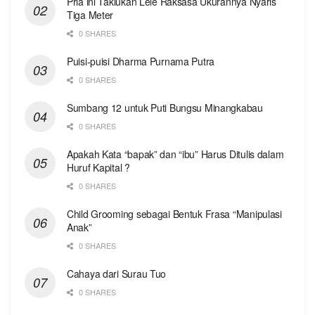
Pria ini Taklukan Lele Raksasa Ukurannya Nyaris
Tiga Meter
0 SHARES
Puisi-puisi Dharma Purnama Putra
0 SHARES
Sumbang 12 untuk Puti Bungsu Minangkabau
0 SHARES
Apakah Kata “bapak” dan “ibu” Harus Ditulis dalam
Huruf Kapital ?
0 SHARES
Child Grooming sebagai Bentuk Frasa “Manipulasi
Anak”
0 SHARES
Cahaya dari Surau Tuo
0 SHARES