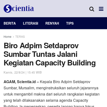
BERITA
LITERASI
RENYAH
TIPS
Home
TERAS
Biro Adpim Setdaprov
Sumbar Tuntas Jalani
Kegiatan Capacity Building
Kamis, 22/8/24 | 15:45 WIB
AGAM, Scientia.id –
Kepala Biro Adpim Setdaprov
Sumbar, Mursalim, menginstruksikan seluruh jajarannya
untuk mengambil makna dari seluruh rangkaian kegiatan
yang telah dilaksanakan selama agenda Capacity
Building. Ia menegaskan, peserta jangan hanya fokus