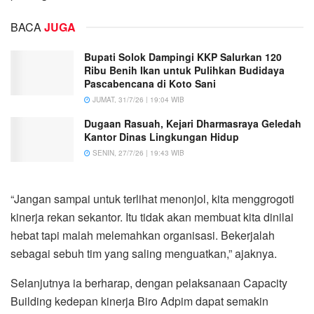
BACA
JUGA
Bupati Solok Dampingi KKP Salurkan 120
Ribu Benih Ikan untuk Pulihkan Budidaya
Pascabencana di Koto Sani
JUMAT, 31/7/26 | 19:04 WIB
Dugaan Rasuah, Kejari Dharmasraya Geledah
Kantor Dinas Lingkungan Hidup
SENIN, 27/7/26 | 19:43 WIB
“Jangan sampai untuk terlihat menonjol, kita menggrogoti
kinerja rekan sekantor. Itu tidak akan membuat kita dinilai
hebat tapi malah melemahkan organisasi. Bekerjalah
sebagai sebuh tim yang saling menguatkan,” ajaknya.
Selanjutnya ia berharap, dengan pelaksanaan Capacity
Building kedepan kinerja Biro Adpim dapat semakin