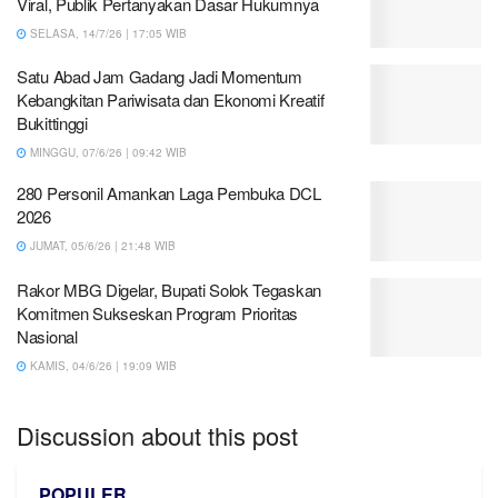
Viral, Publik Pertanyakan Dasar Hukumnya
SELASA, 14/7/26 | 17:05 WIB
Satu Abad Jam Gadang Jadi Momentum
Kebangkitan Pariwisata dan Ekonomi Kreatif
Bukittinggi
MINGGU, 07/6/26 | 09:42 WIB
280 Personil Amankan Laga Pembuka DCL
2026
JUMAT, 05/6/26 | 21:48 WIB
Rakor MBG Digelar, Bupati Solok Tegaskan
Komitmen Sukseskan Program Prioritas
Nasional
KAMIS, 04/6/26 | 19:09 WIB
Discussion about this post
POPULER