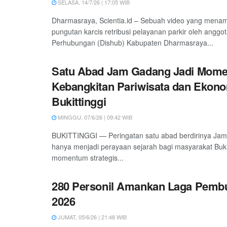
SELASA, 14/7/26 | 17:05 WIB
Dharmasraya, Scientia.id – Sebuah video yang mena
pungutan karcis retribusi pelayanan parkir oleh anggo
Perhubungan (Dishub) Kabupaten Dharmasraya...
Satu Abad Jam Gadang Jadi Mom
Kebangkitan Pariwisata dan Ekono
Bukittinggi
MINGGU, 07/6/26 | 09:42 WIB
BUKITTINGGI — Peringatan satu abad berdirinya Jam
hanya menjadi perayaan sejarah bagi masyarakat Bukitt
momentum strategis...
280 Personil Amankan Laga Pemb
2026
JUMAT, 05/6/26 | 21:48 WIB