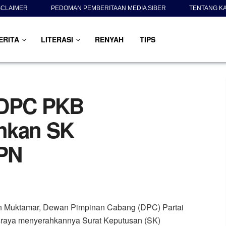
SCLAIMER
PEDOMAN PEMBERITAAN MEDIA SIBER
TENTANG K
ERITA
LITERASI
RENYAH
TIPS
 DPC PKB
hkan SK
 PN
n Muktamar, Dewan Pimpinan Cabang (DPC) Partai
raya menyerahkannya Surat Keputusan (SK)