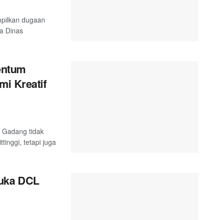
mpilkan dugaan
ta Dinas
entum
mi Kreatif
 Gadang tidak
inggi, tetapi juga
uka DCL