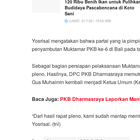
120 Ribu Benih Ikan untuk Pulihka
Budidaya Pascabencana di Koto
Sani
JUMAT, 31/7/26 | 19:04 WIB
Yosrisal mengatakan bahwa partai yang ia pimp
penyambutan Muktamar PKB ke-6 di Bali pada t
Sebagai bagian persiapan pelaksanaan Muktam
pleno. Hasilnya, DPC PKB Dharmasraya memutu
Gus Muhaimin kembali menjadi Ketua Umum (K
Baca Juga:
PKB Dharmasraya Laporkan Manta
“Dari hasil rapat pleno, kami sudah mantap mem
Yosrisal. (tnl)