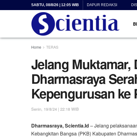
SABTU, 08/8/26 | 12:05 WIB
DAPUR REDAKSI
DI
B
Home
TERAS
Jelang Muktamar,
Dharmasraya Sera
Kepengurusan ke
Senin, 19/8/24 | 22:18 WIB
Dharmasraya, Scientia.Id
– Jelang pelaksanaa
Kebangkitan Bangsa (PKB) Kabupaten Dharmas