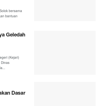
 Solok bersama
kan bantuan
ya Geledah
geri (Kejari)
 Dinas
a...
yakan Dasar