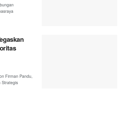
abungan
masraya
Tegaskan
ritas
 Jon Firman Pandu,
Strategis