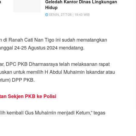
n
Geledah Kantor Dinas Lingkungan
Hidup
SENIN, 27/7/26 | 19:43 WIB
in di Ranah Cati Nan Tigo ini sudah mematangkan
anggal 24-25 Agustus 2024 mendatang.
ar, DPC PKB Dharmasraya telah melaksanan rapat
skan untuk memilih H Abdul Muhaimin Iskandar atau
etum) DPP PKB.
n Sekjen PKB ke Polisi
ilih kembali Gus Muhaimin menjadi Ketum,” tegas