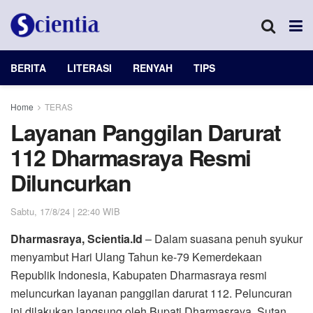
BERITA
LITERASI
RENYAH
TIPS
Home
TERAS
Layanan Panggilan Darurat
112 Dharmasraya Resmi
Diluncurkan
Sabtu, 17/8/24 | 22:40 WIB
Dharmasraya, Scientia.Id
– Dalam suasana penuh syukur
menyambut Hari Ulang Tahun ke-79 Kemerdekaan
Republik Indonesia, Kabupaten Dharmasraya resmi
meluncurkan layanan panggilan darurat 112. Peluncuran
ini dilakukan langsung oleh Bupati Dharmasraya, Sutan