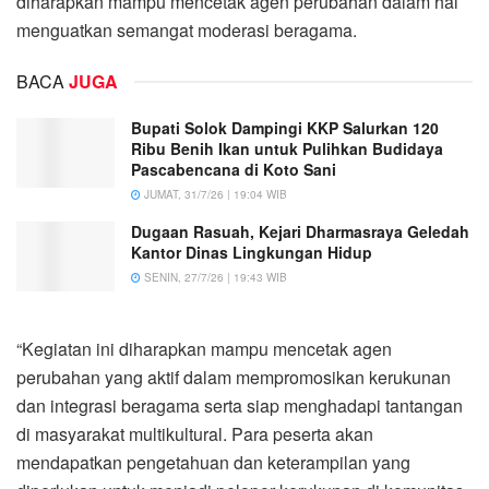
diharapkan mampu mencetak agen perubahan dalam hal
menguatkan semangat moderasi beragama.
BACA
JUGA
Bupati Solok Dampingi KKP Salurkan 120
Ribu Benih Ikan untuk Pulihkan Budidaya
Pascabencana di Koto Sani
JUMAT, 31/7/26 | 19:04 WIB
Dugaan Rasuah, Kejari Dharmasraya Geledah
Kantor Dinas Lingkungan Hidup
SENIN, 27/7/26 | 19:43 WIB
“Kegiatan ini diharapkan mampu mencetak agen
perubahan yang aktif dalam mempromosikan kerukunan
dan integrasi beragama serta siap menghadapi tantangan
di masyarakat multikultural. Para peserta akan
mendapatkan pengetahuan dan keterampilan yang