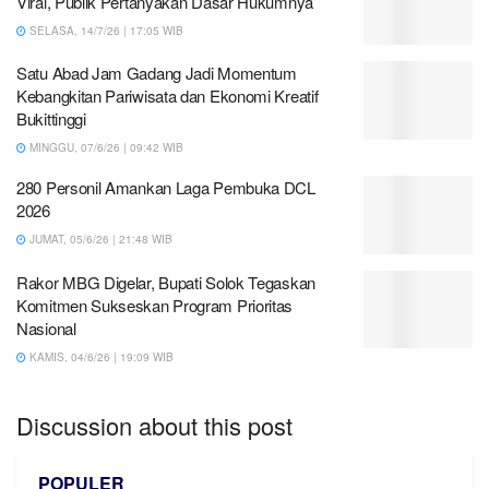
Viral, Publik Pertanyakan Dasar Hukumnya
SELASA, 14/7/26 | 17:05 WIB
Satu Abad Jam Gadang Jadi Momentum
Kebangkitan Pariwisata dan Ekonomi Kreatif
Bukittinggi
MINGGU, 07/6/26 | 09:42 WIB
280 Personil Amankan Laga Pembuka DCL
2026
JUMAT, 05/6/26 | 21:48 WIB
Rakor MBG Digelar, Bupati Solok Tegaskan
Komitmen Sukseskan Program Prioritas
Nasional
KAMIS, 04/6/26 | 19:09 WIB
Discussion about this post
POPULER