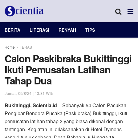
BERITA
LITERASI
RENYAH
TIPS
Home
TERAS
Calon Paskibraka Bukittinggi
Ikuti Pemusatan Latihan
Tahap Dua
Jumat, 09/8/24 | 13:31 WIB
Bukittinggi, Scientia.id
– Sebanyak 54 Calon Pasukan
Pengibar Bendera Pusaka (Paskibraka) Bukittinggi, ikuti
pemusatan latihan tahap 2 yang biasa dikenal dengan
tantingan. Kegiatan ini dilaksanakan di Hotel Dymens
yang ditunjuk sebagai Desa Bahagia, 9 Hingga 18