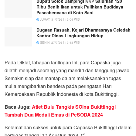
Bupati Solok Dampingi KKP Salurkan 120
Ribu Benih Ikan untuk Pulihkan Budidaya
Pascabencana di Koto Sani
JUMAT, 31/7/26 | 19:04 WIB
Dugaan Rasuah, Kejari Dharmasraya Geledah
Kantor Dinas Lingkungan Hidup
SENIN, 27/7/26 | 19:43 WIB
Pada Diklat, tahapan tantingan ini, para Capaska juga
dilatih menjadi seorang yang mandiri dan tanggung jawab.
Semakin siap dan mantap dalam melaksanakan tugas
mulia mengibarkan bendera pada peringatan Hari
Kemerdekaan Republik Indonesia di kota Bukittinggi.
Baca Juga:
Atlet Bulu Tangkis SOIna Bukittinggi
Tambah Dua Medali Emas di PeSODA 2024
Selamat dan sukses untuk para Capaska Bukittinggi dalam
bertugas tanggal 17 Agustus 2024. (*)