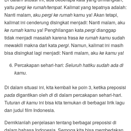
yaitu
pergi ke rumah/tempat
. Kalimat yang tepatnya adalah:
Nanti malam, aku
pergi ke rumah
kamu ya! Akan tetapi,
kalimat ini cenderung disingkat menjadi: Nanti malam, aku
ke rumah
kamu ya! Penghilangan kata
pergi
dianggap
tidak menjadi masalah karena frasa
ke rumah kamu
sudah
mewakili makna dari kata
pergi
. Namun, kalimat ini masih
bisa disingkat lagi menjadi: Nanti malam, aku
ke kamu
ya!
Percakapan sehari-hari:
Seluruh hatiku sudah ada di
kamu.
Di dalam situasi ini, kita kembali ke poin 3, ketika preposisi
pada
digantikan oleh
di
di dalam percakapan sehari-hari.
Tuturan
di kamu
ini bisa kita temukan di berbagai lirik lagu
dan judul film Indonesia.
Demikianlah penjelasan tentang berbagai preposisi di
dalam bahasa Indonesia. Semoga kita bisa membedakan