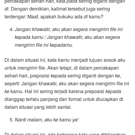
percakapan sehari-hari, kata
pada
sering diganti dengan
di
. Dengan demikian, kalimat tersebut juga sering
terdengar: Maaf, apakah bukuku ada
di
kamu?
Jangan khawatir, aku akan segera mengirim file ini
kepada kamu / Jangan khawatir, aku akan segera
mengirim file ini kepadamu.
Di dalam situasi ini, kata
kamu
menjadi tujuan sosok
aku
untuk mengirim file. Akan tetapi, di dalam percakapan
sehari-hari, preposisi
kepada
sering diganti dengan
ke
,
seperti: Jangan khawatir, aku akan segera mengirim file ini
ke
kamu. Hal ini sering terjadi karena preposisi
kepada
dianggap terlalu panjang dan formal untuk diucapkan di
dalam situasi yang lebih santai.
Nanti malam, aku ke kamu ya!
Di dalam situasi ini, ada beberapa kata yang dihilangkan,