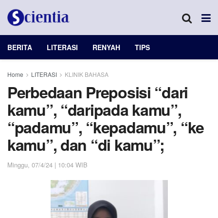
BERITA
LITERASI
RENYAH
TIPS
Home
LITERASI
KLINIK BAHASA
Perbedaan Preposisi “dari
kamu”, “daripada kamu”,
“padamu”, “kepadamu”, “ke
kamu”, dan “di kamu”;
Minggu, 07/4/24 | 10:04 WIB