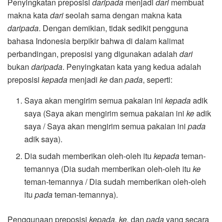
Penyingkatan preposisi
daripada
menjadi
dari
membuat
makna kata
dari
seolah sama dengan makna kata
daripada
. Dengan demikian, tidak sedikit pengguna
bahasa Indonesia berpikir bahwa di dalam kalimat
perbandingan, preposisi yang digunakan adalah
dari
bukan
daripada
. Penyingkatan kata yang kedua adalah
preposisi
kepada
menjadi
ke
dan
pada
, seperti:
Saya akan mengirim semua pakaian ini
kepada
adik
saya (Saya akan mengirim semua pakaian ini
ke
adik
saya / Saya akan mengirim semua pakaian ini
pada
adik saya).
Dia sudah memberikan oleh-oleh itu
kepada
teman-
temannya (Dia sudah memberikan oleh-oleh itu
ke
teman-temannya / Dia sudah memberikan oleh-oleh
itu
pada
teman-temannya).
Penggunaan preposisi
kepada, ke,
dan
pada
yang secara