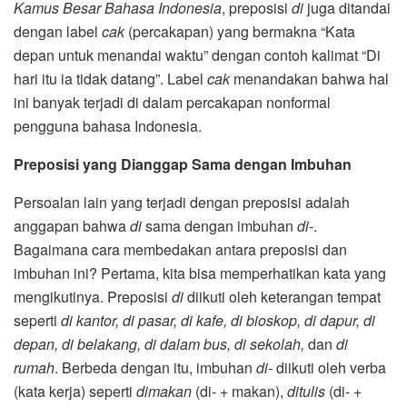
Kamus Besar Bahasa Indonesia
, preposisi
di
juga ditandai
dengan label
cak
(percakapan) yang bermakna “Kata
depan untuk menandai waktu” dengan contoh kalimat “Di
hari itu ia tidak datang”. Label
cak
menandakan bahwa hal
ini banyak terjadi di dalam percakapan nonformal
pengguna bahasa Indonesia.
Preposisi yang Dianggap Sama dengan Imbuhan
Persoalan lain yang terjadi dengan preposisi adalah
anggapan bahwa
di
sama dengan imbuhan
di-
.
Bagaimana cara membedakan antara preposisi dan
imbuhan ini? Pertama, kita bisa memperhatikan kata yang
mengikutinya. Preposisi
di
diikuti oleh keterangan tempat
seperti
di kantor, di pasar, di kafe, di bioskop, di dapur, di
depan, di belakang, di dalam bus, di sekolah,
dan
di
rumah
. Berbeda dengan itu, imbuhan
di-
diikuti oleh verba
(kata kerja) seperti
dimakan
(di- + makan),
ditulis
(di- +