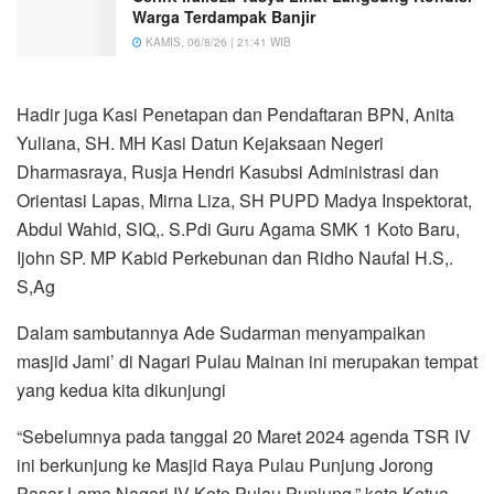
Warga Terdampak Banjir
KAMIS, 06/8/26 | 21:41 WIB
Hadir juga Kasi Penetapan dan Pendaftaran BPN, Anita
Yuliana, SH. MH Kasi Datun Kejaksaan Negeri
Dharmasraya, Rusja Hendri Kasubsi Administrasi dan
Orientasi Lapas, Mirna Liza, SH PUPD Madya Inspektorat,
Abdul Wahid, SIQ,. S.Pdi Guru Agama SMK 1 Koto Baru,
Ijohn SP. MP Kabid Perkebunan dan Ridho Naufal H.S,.
S,Ag
Dalam sambutannya Ade Sudarman menyampaikan
masjid Jami’ di Nagari Pulau Mainan ini merupakan tempat
yang kedua kita dikunjungi
“Sebelumnya pada tanggal 20 Maret 2024 agenda TSR IV
ini berkunjung ke Masjid Raya Pulau Punjung Jorong
Pasar Lama Nagari IV Koto Pulau Punjung,” kata Ketua