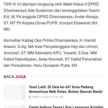
TSR IV ini dipimpin langsung oleh Wakil Ketua II DPRD
Dharmasraya Ade Sudarman dan beranggotakan Sasmi
Erli, M. Pd anggota DPRD Dharmasraya, Andar Atmaja,
ST. MT Plt Kepala Dinas PUPR, Kompol Eliswantri,SH.
MH.
Kemudian Kabag Ops Polres Dharmasraya, H. Hamid
Arwani, S.Ag. MA Kasi Penyelenggara Haji dan Umroh,
Amrullah, ST. MM Sekretaris KPU, Yusardi, S.Sos. MM
Kabid Kebudayaan, Asep Novriadi, ST Kabid Perumahan
dan Pemukiman, Heru Gunawan Putra, SH.
BACA
JUGA
Yusri Latif: Di Usia ke-357 Kota Padang
Semestinya Naik Kelas, Bukan Darurat Banjir
JUMAT, 07/8/26 | 00:55 WIB
Cerint Iralloza Tasya Lihat Langsung Kondisi