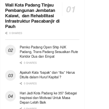
Wali Kota Padang Tinjau
Pembangunan Jembatan
Kalawi, dan Rehabilitasi
Infrastruktur Pascabanjir di
Pauh
0 SHARES
Pemko Padang Open Ship HJK
Padang, Trans Padang Sesuaikan Rute
Koridor Dua dan Empat
0 SHARES
Apakah Kata “bapak” dan “ibu” Harus
Ditulis dalam Huruf Kapital ?
0 SHARES
Hari Jadi Kota Padang ke 357 Sebagai
Inspirasi dan Motivasi Untuk Masa
Depan Lebih Baik
0 SHARES