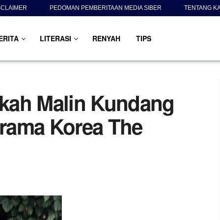
SCLAIMER
PEDOMAN PEMBERITAAN MEDIA SIBER
TENTANG K
ERITA
LITERASI
RENYAH
TIPS
kah Malin Kundang
 Drama Korea The