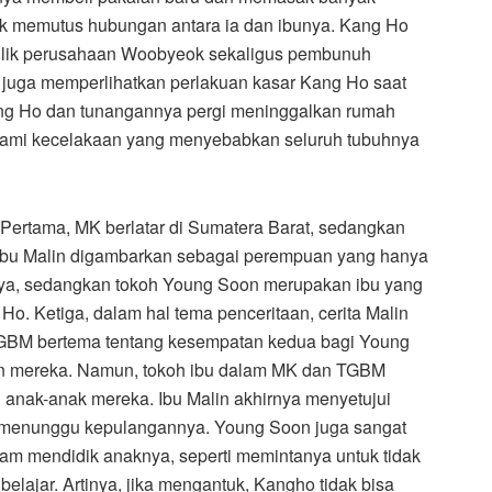
uk memutus hubungan antara ia dan ibunya. Kang Ho
milik perusahaan Woobyeok sekaligus pembunuh
juga memperlihatkan perlakuan kasar Kang Ho saat
ang Ho dan tunangannya pergi meninggalkan rumah
alami kecelakaan yang menyebabkan seluruh tubuhnya
 Pertama, MK berlatar di Sumatera Barat, sedangkan
 ibu Malin digambarkan sebagai perempuan yang hanya
a, sedangkan tokoh Young Soon merupakan ibu yang
. Ketiga, dalam hal tema penceritaan, cerita Malin
GBM bertema tentang kesempatan kedua bagi Young
n mereka. Namun, tokoh ibu dalam MK dan TGBM
anak-anak mereka. Ibu Malin akhirnya menyetujui
ia menunggu kepulangannya. Young Soon juga sangat
am mendidik anaknya, seperti memintanya untuk tidak
elajar. Artinya, jika mengantuk, Kangho tidak bisa