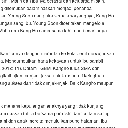
 sini. Malin dan ibunya berasal dari keluarga miskin.
yang ditemukan dalam naskah menjadi penanda
upan Young Soon dan putra semata wayangnya, Kang Ho.
ungan sang ibu. Young Soon diceritakan mengelola
 Malin dan Kang Ho sama-sama lahir dan besar tanpa
alkan ibunya dengan merantau ke kota demi mewujudkan
ya. Mengumpulkan harta kekayaan untuk ibu sambil
l, 2018: 11). Dalam TGBM, Kangho lulus SMA dan
gikuti ujian menjadi jaksa untuk menuruti keinginan
ng sukses dan tidak diinjak-injak. Baik Kangho maupun
tuk menanti kepulangan anaknya yang tidak kunjung
 naskah ini. Ia bersama para istri dan ibu lain saling
mi dan anak mereka menuju kampung halaman. Ibu