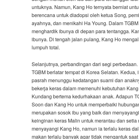
untuknya. Namun, Kang Ho ternyata berniat unt
berencana untuk diadopsi oleh ketua Song, pe
ayahnya, dan menikahi Ha Young. Dalam TGBM 
menghardik ibunya di depan para tentangga. K
ibunya. Di tengah jalan pulang, Kang Ho meng
lumpuh total.
Selanjutnya, perbandingan dari segi perbedaan.
TGBM berlatar tempat di Korea Selatan. Kedua,
pasrah menunggu kedatangan suami dan anakny
bekerja keras dalam memenuhi kebutuhan Kang Ho
Kundang bertema kedurhakaan anak. Adapun T
Soon dan Kang Ho untuk memperbaiki hubunga
merupakan sosok ibu yang baik dan menyayangi 
keinginan keras Malin untuk merantau dan set
menyayangi Kang Ho, namun ia terlalu keras dal
makan terlalu banyak agar tidak mengantuk saat b