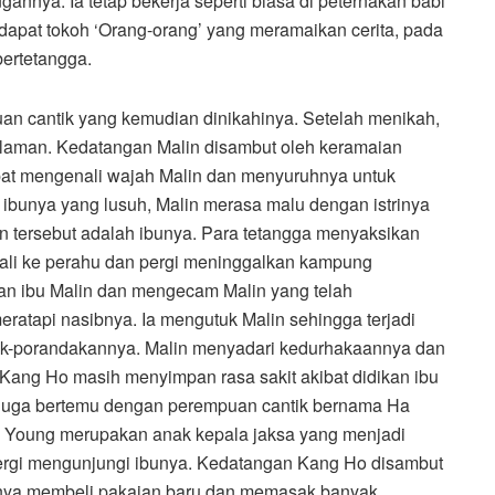
nya. Ia tetap bekerja seperti biasa di peternakan babi
dapat tokoh ‘Orang-orang’ yang meramaikan cerita, pada
bertetangga.
an cantik yang kemudian dinikahinya. Setelah menikah,
laman. Kedatangan Malin disambut oleh keramaian
pat mengenali wajah Malin dan menyuruhnya untuk
ibunya yang lusuh, Malin merasa malu dengan istrinya
 tersebut adalah ibunya. Para tetangga menyaksikan
ali ke perahu dan pergi meninggalkan kampung
n ibu Malin dan mengecam Malin yang telah
eratapi nasibnya. Ia mengutuk Malin sehingga terjadi
k-porandakannya. Malin menyadari kedurhakaannya dan
ng Ho masih menyimpan rasa sakit akibat didikan ibu
 juga bertemu dengan perempuan cantik bernama Ha
 Young merupakan anak kepala jaksa yang menjadi
rgi mengunjungi ibunya. Kedatangan Kang Ho disambut
bunya membeli pakaian baru dan memasak banyak