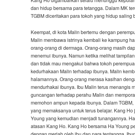
Kang Ho digambarkan selalu menunggu kepulangan
dan hidup bersama para tetangga. Dalam MK ter
TGBM diceritakan para tokoh yang hidup saling 
Keempat, di kota Malin bertemu dengan perempu
Malin membawa istrinya kembali ke kampung ha
orang-orang di dermaga. Orang-orang masih da
menemui ibunya. Namun ketika melihat tampilan 
dan tidak mau mengakui bahwa tokoh perempuan
kedurhakaan Malin terhadap ibunya. Malin kemb
halamannya. Orang-orang merasa kasihan denga
mendurhakai ibunya. Ibu Malin terus menangis m
guncangan terhadap perahu Malin dan mempora
memohon ampun kepada ibunya. Dalam TGBM, Ka
yang memaksanya untuk terus belajar. Kang Ho
Young yang kemudian menjadi tunangannya. Ha
atasan Kang Ho. Kang Ho bersama Ha Young pe
dengan meriah oleh ibu dan para tentangga. I