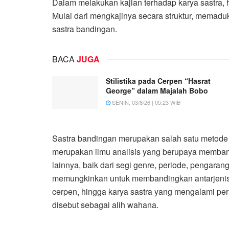
Dalam melakukan kajian terhadap karya sastra, 
Mulai dari mengkajinya secara struktur, memaduk
sastra bandingan.
BACA
JUGA
Stilistika pada Cerpen “Hasrat
George” dalam Majalah Bobo
SENIN, 03/8/26 | 05:23 WIB
Sastra bandingan merupakan salah satu metode d
merupakan ilmu analisis yang berupaya memban
lainnya, baik dari segi genre, periode, pengaran
memungkinkan untuk membandingkan antarjenis ka
cerpen, hingga karya sastra yang mengalami peru
disebut sebagai alih wahana.