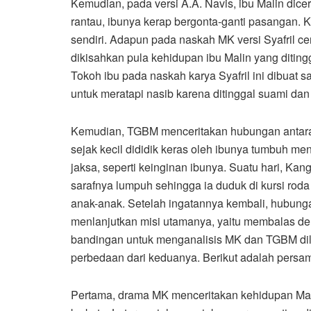
Kemudian, pada versi A.A. Navis, ibu Malin dice
rantau, ibunya kerap bergonta-ganti pasangan. K
sendiri. Adapun pada naskah MK versi Syafril ce
dikisahkan pula kehidupan ibu Malin yang ditin
Tokoh ibu pada naskah karya Syafril ini dibuat 
untuk meratapi nasib karena ditinggal suami da
Kemudian, TGBM menceritakan hubungan antara
sejak kecil dididik keras oleh ibunya tumbuh m
jaksa, seperti keinginan ibunya. Suatu hari, 
sarafnya lumpuh sehingga ia duduk di kursi rod
anak-anak. Setelah ingatannya kembali, hubung
menlanjutkan misi utamanya, yaitu membalas d
bandingan untuk menganalisis MK dan TGBM d
perbedaan dari keduanya. Berikut adalah pers
Pertama, drama MK menceritakan kehidupan Mali