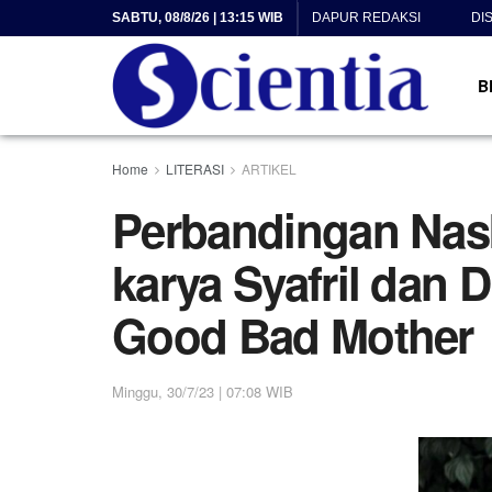
SABTU, 08/8/26 | 13:15 WIB
DAPUR REDAKSI
DI
B
Home
LITERASI
ARTIKEL
Perbandingan Nas
karya Syafril dan
Good Bad Mother
Minggu, 30/7/23 | 07:08 WIB