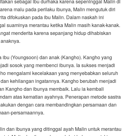
ritakan sebagai ibu durhaka karena sepeninggal Malin di
arena malu pada perilaku ibunya, Malin mengutuk diri
rita difokuskan pada ibu Malin. Dalam naskah ini
ggal suaminya merantau ketika Malin masih kanak-kanak.
sangat menderita karena sepanjang hidup dihabiskan
n anaknya.
 ibu (Youngsoon) dan anak (Kangho). Kangho yang
enjadi sosok yang membenci ibunya. Ia sukses menjadi
Kangho mengalami kecelakaan yang menyebabkan seluruh
a dan kehilangan ingatannya. Kangho berubah menjadi
an Kangho dan ibunya membaik. Lalu ia kembali
endam atas kematian ayahnya. Penerapan metode sastra
ilakukan dengan cara membandingkan persamaan dan
amaan-persamaannya.
n dan ibunya yang ditinggal ayah Malin untuk merantau