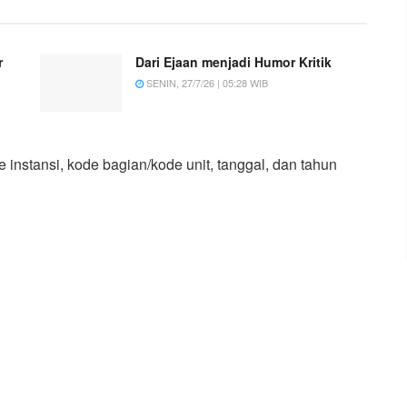
r
Dari Ejaan menjadi Humor Kritik
SENIN, 27/7/26 | 05:28 WIB
 instansi, kode bagian/kode unit, tanggal, dan tahun