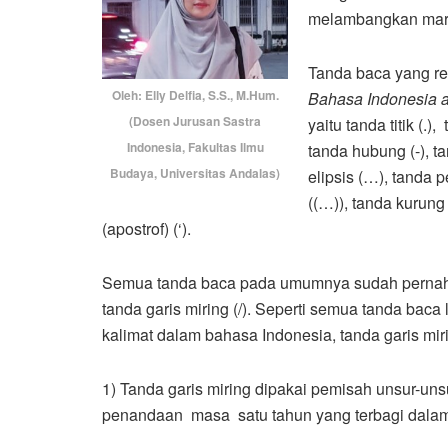
melambangkan mart
Tanda baca yang r
Oleh: Elly Delfia, S.S., M.Hum.
Bahasa Indonesia 
(Dosen Jurusan Sastra
yaitu tanda titik (.),
Indonesia, Fakultas Ilmu
tanda hubung (-), ta
Budaya, Universitas Andalas)
elipsis (…), tanda p
((…)), tanda kurung 
(apostrof) (‘).
Semua tanda baca pada umumnya sudah pernah 
tanda garis miring (/). Seperti semua tanda baca
kalimat dalam bahasa Indonesia, tanda garis mirin
1) Tanda garis miring dipakai pemisah unsur-un
penandaan masa satu tahun yang terbagi dalam