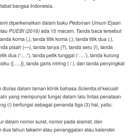
abat bangsa Indonesia.
esmi diperkenalkan dalam buku
Pedoman Umum Ejaan
atau PUEBI (2016)
ada 15 macam. Tanda baca tersebut
 tanda koma (,), tanda titik koma (;), tanda titik dua (:),
nda pisah (—), tanda tanya (?), tanda seru (!), tanda
etik dua (“….”), tanda petik tunggal (‘….’), tanda kurung
siku ([…..]), tanda garis miring ( / ), dan tanda penyingkat
diulas dalam laman klinik bahasa
Scientia.id
kecuali
 lain yang mempunyai fungsi dalam lalu lintas penataan
g (/) berfungsi sebagai penanda tiga (3) hal, yaitu:
sur dalam nomor surat, nomor pada alamat, dan
 dua tahun takwim atau penanggalan atau kalender.