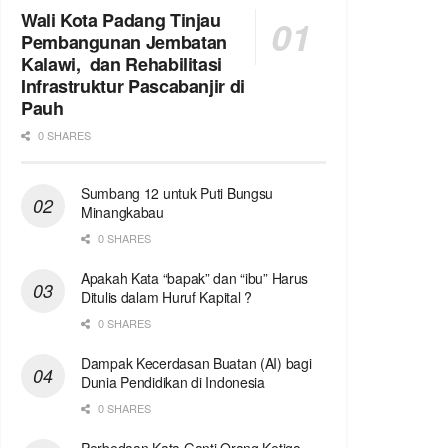
Wali Kota Padang Tinjau
Pembangunan Jembatan
Kalawi, dan Rehabilitasi
Infrastruktur Pascabanjir di
Pauh
0 SHARES
Sumbang 12 untuk Puti Bungsu
Minangkabau
0 SHARES
Apakah Kata “bapak” dan “ibu” Harus
Ditulis dalam Huruf Kapital ?
0 SHARES
Dampak Kecerdasan Buatan (AI) bagi
Dunia Pendidikan di Indonesia
0 SHARES