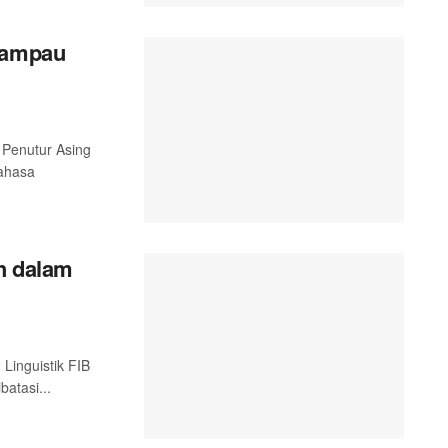
 Lampau
 Penutur Asing
Bahasa
ah dalam
 Linguistik FIB
batasi...