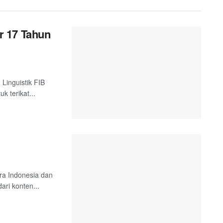
r 17 Tahun
 Linguistik FIB
k terikat...
tra Indonesia dan
ari konten...