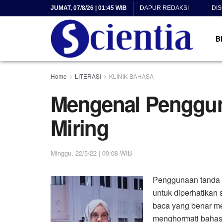
JUMAT, 07/8/26 | 01:45 WIB
DAPUR REDAKSI
DI
B
Home
LITERASI
KLINIK BAHASA
Mengenal Penggun
Miring
Minggu, 22/5/22 | 09:08 WIB
Penggunaan tanda 
untuk diperhatikan
baca yang benar me
menghormati bahas