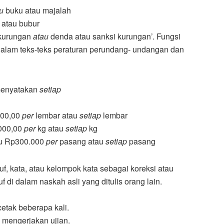
au
buku atau majalah
 atau bubur
 kurungan
atau
denda atau sanksi kurungan’. Fungsi
 dalam teks-teks peraturan perundang- undangan dan
menyatakan
setiap
000,00
per
lembar atau
setiap
lembar
.000,00
per
kg atau
setiap
kg
tu Rp300.000
per
pasang atau
setiap
pasang
uf, kata, atau kelompok kata sebagai koreksi atau
di dalam naskah asli yang ditulis orang lain.
cetak beberapa kali.
 mengerjakan ujian.