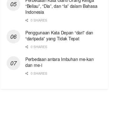
Perbedaan Kata Ganti Orang Ketiga
“Beliau”, “Dia”, dan “Ia” dalam Bahasa
Indonesia
0 SHARES
Penggunaan Kata Depan “dari” dan
“daripada” yang Tidak Tepat
0 SHARES
Perbedaan antara Imbuhan me-kan
dan me-i
0 SHARES