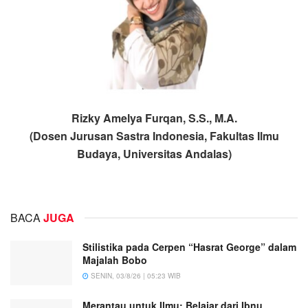
Rizky Amelya Furqan, S.S., M.A.
(Dosen Jurusan Sastra Indonesia, Fakultas Ilmu
Budaya, Universitas Andalas)
BACA
JUGA
Stilistika pada Cerpen “Hasrat George” dalam
Majalah Bobo
SENIN, 03/8/26 | 05:23 WIB
Merantau untuk Ilmu: Belajar dari Ibnu