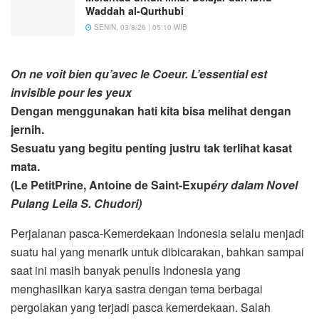
Waddah al-Qurthubi
SENIN, 03/8/26 | 05:10 WIB
On ne voit bien qu’avec le Coeur. L’essential est
invisible pour les yeux
Dengan menggunakan hati kita bisa melihat dengan
jernih.
Sesuatu yang begitu penting justru tak terlihat kasat
mata.
(Le PetitPrine, Antoine de Saint-E
xup
éry dalam Novel
Pulang Leila S. Chudori)
Perjalanan pasca-Kemerdekaan Indonesia selalu menjadi
suatu hal yang menarik untuk dibicarakan, bahkan sampai
saat ini masih banyak penulis Indonesia yang
menghasilkan karya sastra dengan tema berbagai
pergolakan yang terjadi pasca kemerdekaan. Salah