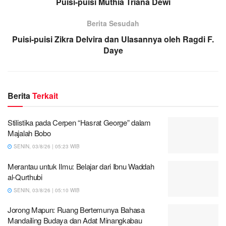
Puisi-puisi Muthia Triana Dewi
Berita Sesudah
Puisi-puisi Zikra Delvira dan Ulasannya oleh Ragdi F.
Daye
Berita
Terkait
Stilistika pada Cerpen “Hasrat George” dalam
Majalah Bobo
SENIN, 03/8/26 | 05:23 WIB
Merantau untuk Ilmu: Belajar dari Ibnu Waddah
al-Qurthubi
SENIN, 03/8/26 | 05:10 WIB
Jorong Mapun: Ruang Bertemunya Bahasa
Mandailing Budaya dan Adat Minangkabau